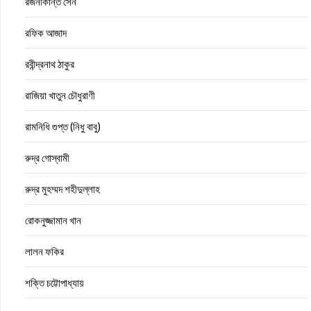
রজনীকান্ত সেন
রফিক আজাদ
রবীন্দ্রনাথ ঠাকুর
রাজিয়া খাতুন চৌধুরাণী
রামনিধি গুপ্ত (নিধু বাবু)
রুদ্র গোস্বামী
রুদ্র মুহম্মদ শহীদুল্লাহ
রোকনুজ্জামান খান
লালন ফকির
শক্তি চট্টোপাধ্যায়