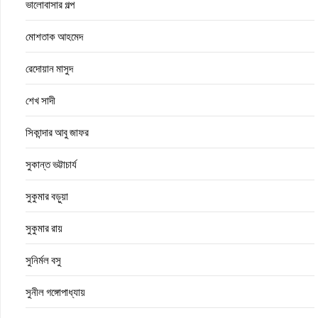
ভালোবাসার গল্প
মোশতাক আহমেদ
রেদোয়ান মাসুদ
শেখ সাদী
সিকান্দার আবু জাফর
সুকান্ত ভট্টাচার্য
সুকুমার বড়ুয়া
সুকুমার রায়
সুনির্মল বসু
সুনীল গঙ্গোপাধ্যায়