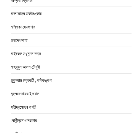
ভাস্কর চক্রবর্তী
মদনমোহন তর্কালঙ্কার
মল্লিকা সেনগুপ্ত
মহাদেব সাহা
মাইকেল মধুসূদন দত্ত
মাহবুবুল আলম চৌধুরী
মুকুন্দরাম চক্রবর্তী , কবিকঙ্কণ
মুহম্মদ জাফর ইকবাল
যতীন্দ্রমোহন বাগচী
যোগীন্দ্রনাথ সরকার