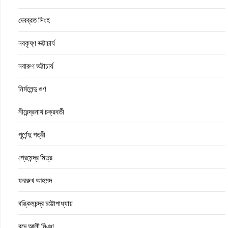
দেবব্রত সিংহ
নবকৃষ্ণ ভট্টাচার্য
নবারুণ ভট্টাচার্য
নির্মলেন্দু গুণ
নীরেন্দ্রনাথ চক্রবর্তী
পূর্ণেন্দু পত্রী
প্রেমেন্দ্র মিত্র
ফররুখ আহমদ
বঙ্কিমচন্দ্র চট্টোপাধ্যায়
বন্দে আলী মিঞা