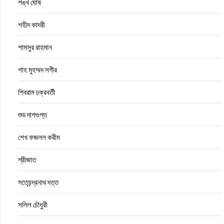
শঙ্খ ঘোষ
শহীদ কাদরী
শামসুর রাহমান
শাহ মুহম্মদ সগীর
শিবরাম চক্রবর্তী
শুভ দাশগুপ্ত
শেখ ফজলল করীম
শ্রীজাত
সত্যেন্দ্রনাথ দত্ত
সলিল চৌধুরী