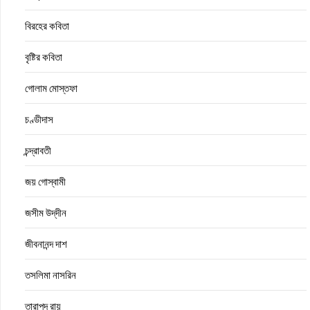
বিরহের কবিতা
বৃষ্টির কবিতা
গোলাম মোস্তফা
চণ্ডীদাস
চন্দ্রাবতী
জয় গোস্বামী
জসীম উদ্‌দীন
জীবনানন্দ দাশ
তসলিমা নাসরিন
তারাপদ রায়