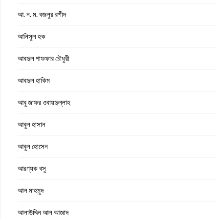
আ. ন. ম. বজলুর রশীদ
আনিসুল হক
আবদুল গাফফার চৌধুরী
আবদুল হাকিম
আবু জাফর ওবায়দুল্লাহ
আবুল হাসান
আবুল হোসেন
আরণ্যক বসু
আল মাহমুদ
আলাউদ্দিন আল আজাদ