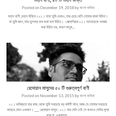
Posted on
December 19, 2018
by
বাংলা কবিতা
মহান বাণী ,মহান উক্তি ঃ ০১। যাহা তুমি দেখাও, তার চেয়ে বেশি তোমার থাকা উচিত।
যা তুমি জান, তার তুলনায় কম কথা বলা উচিত। -সেক্সপিয়ার ০২। অসহায়কে অবজ্ঞা
করা উচিত নয়, কারণ মানুষ…
রেদোয়ান মাসুদের ৫০ টি গুরুত্বপূর্ণ বাণী
Posted on
November 13, 2015
by
বাংলা কবিতা
০১। ভবিষ্যতে যার কাছ থেকে তুমি সবচেয়ে বড় কষ্টটি পাবে, আজ সে তোমার সবচেয়ে
কাছের কোন একজন। ___ রেদোয়ান মাসুদ . ০২। যার যেটা নেই সে কখনও সেটার মূল্য
বুঝে না, একমাত্র…