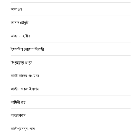
আলাওল
আসাদ চৌধুরী
আহসান হাবীব
ইসমাইল হোসেন সিরাজী
ঈশ্বরচন্দ্র গুপ্ত
কাজী কাদের নেওয়াজ
কাজী নজরুল ইসলাম
কামিনী রায়
কায়কোবাদ
কালীপ্রসন্ন ঘোষ