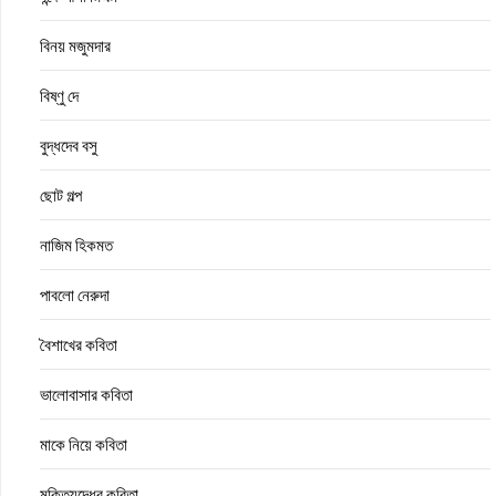
বিনয় মজুমদার
বিষ্ণু দে
বুদ্ধদেব বসু
ছোট গল্প
নাজিম হিকমত
পাবলো নেরুদা
বৈশাখের কবিতা
ভালোবাসার কবিতা
মাকে নিয়ে কবিতা
মুক্তিযুদ্ধের কবিতা