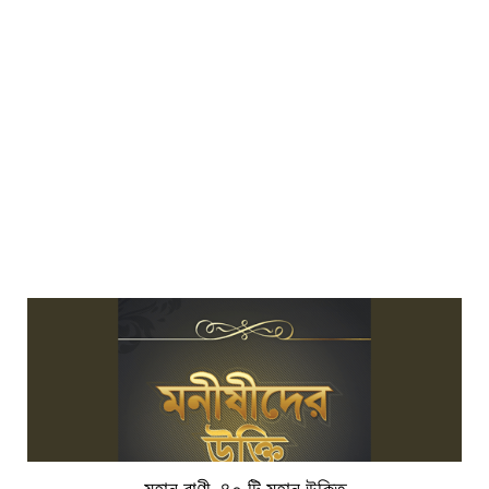
মহান বাণী, ৪০ টি মহান উক্তি