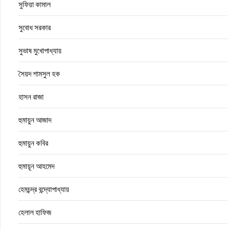
সুফিয়া কামাল
সুবোধ সরকার
সুভাষ মুখোপাধ্যায়
সৈয়দ শামসুল হক
হাসন রাজা
হুমায়ুন আজাদ
হুমায়ুন কবির
হুমায়ূন আহমেদ
হেমচন্দ্র বন্দ্যোপাধ্যায়
হেলাল হাফিজ