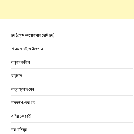
গল্প (প্রেম ভালোবাসার ছোট গল্প)
পিডিএফ বই ডাউনলোড
অনুবাদ কবিতা
আবৃত্তি
অতুলপ্রসাদ সেন
অন্নদাশঙ্কর রায়
অমিয় চক্রবর্তী
অরুণ মিত্র