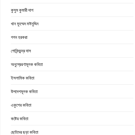
কুসুম কুমারী দাশ
খান মুহম্মদ মঈনুদ্দিন
গগন হরকরা
গোবিন্দচন্দ্র দাস
অনুপ্রেরণামূলক কবিতা
ইসলামিক কবিতা
উপদেশমূলক কবিতা
একুশের কবিতা
কষ্টের কবিতা
ছোটদের ছড়া কবিতা