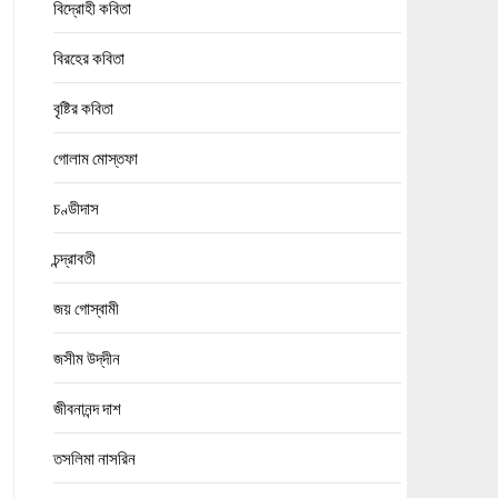
বিদ্রোহী কবিতা
বিরহের কবিতা
বৃষ্টির কবিতা
গোলাম মোস্তফা
চণ্ডীদাস
চন্দ্রাবতী
জয় গোস্বামী
জসীম উদ্‌দীন
জীবনানন্দ দাশ
তসলিমা নাসরিন