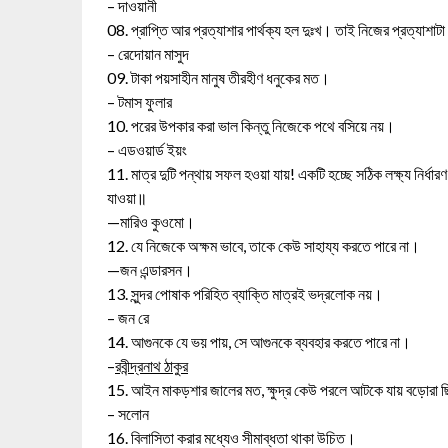
– দাওয়ানী
08. প্রাপ্তি আর প্রত্যাশার পার্থক্য হল দুঃখ। তাই নিজের প্রত্যাশ
– রেদোয়ান মাসুদ
09. টাকা পয়সাহীন মানুষ তীরহীণ ধনুকের মত।
– টমাস ফুলার
10. পরের উপকার করা ভাল কিন্তু নিজেকে পথে বসিয়ে নয়।
– এডওয়ার্ড ইয়ং
11. মাত্র দুটি পন্থায় সফল হওয়া যায়! একটি হচ্ছে সঠিক লক্ষ্য নির্ধার
যাওয়া॥
—মারিও কুওমো।
12. যে নিজেকে অক্ষম ভাবে, তাকে কেউ সাহায্য করতে পারে না।
—জন এন্ডারসন।
13. সুন্দর পোষাক পরিহিত ব্যাক্তি মাত্রই ভদ্রলোক নয়।
– জন রে
14. আগুনকে যে ভয় পায়, সে আগুনকে ব্যবহার করতে পারে না।
–
রবীন্দ্রনাথ ঠাকুর
15. আইন মাকড়শার জালের মত, ক্ষুদ্র কেউ পরলে আটকে যায় বড়োরা ছ
– সলোন
16. বিলাসিতা করার মধ্যেও সীমাব্ধতা থাকা উচিত।