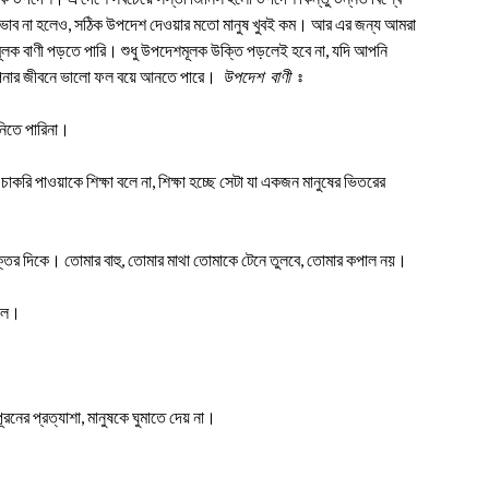
ভাব না হলেও, সঠিক উপদেশ দেওয়ার মতো মানুষ খুবই কম। আর এর জন্য আমরা
ূলক বাণী পড়তে পারি। শুধু উপদেশমূলক উক্তি পড়লেই হবে না, যদি আপনি
 আপনার জীবনে ভালো ফল বয়ে আনতে পারে।
উপদেশ বাণী
ঃ
 নিতে পারিনা।
াকরি পাওয়াকে শিক্ষা বলে না, শিক্ষা হচ্ছে সেটা যা একজন মানুষের ভিতরের
শক্তির দিকে। তোমার বাহু, তোমার মাথা তোমাকে টেনে তুলবে, তোমার কপাল নয়।
ুলে।
 পূরনের প্রত্যাশা, মানুষকে ঘুমাতে দেয় না।