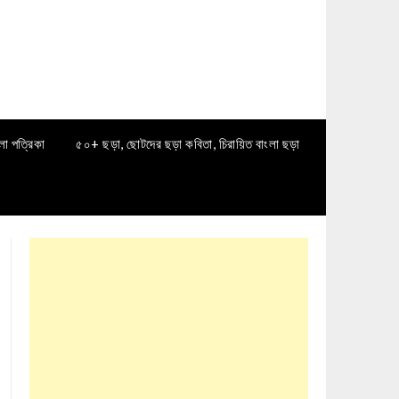
লা পত্রিকা
৫০+ ছড়া, ছোটদের ছড়া কবিতা, চিরায়িত বাংলা ছড়া