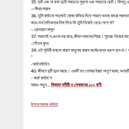
35. হ্যাঁ এবং না কথা দুটো সবচেয়ে পুরনো এবং সবচেয়ে ছোট। কিন্তু
—পীথাগোরাস
36. তুমি কাউকে সহজেই বোকা বানিয়ে দিতে পারবে অথবা কারো সরলতার 
করে দেখ নৈতিকতার দিক দিয়ে কি তুমি নিজেই হেরে গেলে না?
– রেদোয়ান মাসুদ
37. সকলেই দণ্ডকে ভয় করে, জীবন সকলের প্রিয়। সুতরাং নিজের সাথ
-গৌতম বুদ্ধ
39. এই পৃথিবী কখনো খারাপ মানুষের খারাপ কর্মের জন্য ধ্বংস হবে না। য
”
-আইনস্টাইন
40. জীবনে দুটি দুঃখ আছে। একটি হল তোমার ইচ্ছা অপুর্ণ থাকা, অন্যটি
– জর্জ বার্নার্ড শ
আরও পড়ুন…
বিখ্যাত মনীষী ও লেখকদের ১০০ বাণী
উপদেশমূলক কবিতা