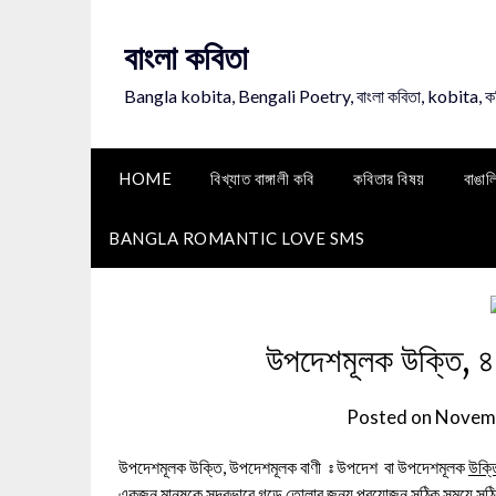
Skip
to
বাংলা কবিতা
content
Bangla kobita, Bengali Poetry, বাংলা কবিতা, kobita, 
HOME
বিখ্যাত বাঙ্গালী কবি
কবিতার বিষয়
বাঙাল
BANGLA ROMANTIC LOVE SMS
উপদেশমূলক উক্তি, ৪
Posted on
Novemb
উপদেশমূলক উক্তি, উপদেশমূলক বাণী ঃ উপদেশ বা উপদেশমূলক
উক্ত
একজন মানুষকে সুন্দরভাবে গড়ে তোলার জন্য প্রয়োজন সঠিক সময়ে সঠ