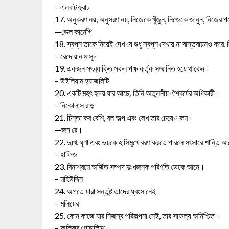
– এলবাট হুবাট
17. অনুকরণ নয়, অনুসরণ নয়, নিজেকে খুঁজুন, নিজেকে জানুন, নিজের 
—ডেল কার্নেগি
18. স্বপ্ন তাকে নিয়েই দেখ যে শুধু স্বপ্ন দেখায় না বাস্তবায়নও করে,
– রেদোয়ান মাসুদ
19. একজন সৎব্যাক্তি সকল পক্ষ কর্তৃক সম্মানিত হয়ে থাকেন।
– উইলিয়াম হ্যাজলিটি
20. একটি মহৎ হৃদয় যার আছে, তিনি অতুলনীয় ঐশ্বর্যের অধিকারী।
– নিকোলাস রাড়
21. চিন্তা কর বেশি, বল অল্প এবং লেখ তার চেয়েও কম।
—জন রে।
22. দুঃখ, ঘৃণা এবং ভয়কে হাসিমুখে বরণ করতে পারলে সংসারে শান্তি
– হাফিজ
23. বিনাশ্রমে অর্জিত সম্পদ দুঃখজনক পরিণতি ডেকে আনে।
– মহিউদ্দিন
24. অল্পতে যারা সন্তুষ্ট তাদের ধ্বংস নেই।
– মলিয়ের
25. কোন কাজে যার নিজস্ব পরিকল্পনা নেই, তার সাফল্য অনিশ্চিত।
– অলিবার গোল্ডস্মিথ।