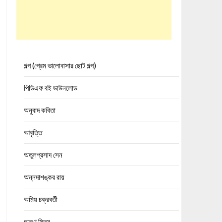
গল্প (প্রেম ভালোবাসার ছোট গল্প)
পিডিএফ বই ডাউনলোড
অনুবাদ কবিতা
আবৃত্তি
অতুলপ্রসাদ সেন
অন্নদাশঙ্কর রায়
অমিয় চক্রবর্তী
অরুণ মিত্র