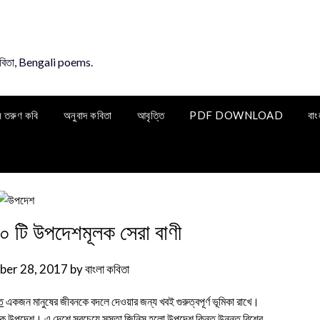
কবিতা, Bengali poems.
ি তরুণ কবি
অনুবাদ কবিতা
আবৃত্তি
PDF DOWNLOAD
বাং
০ টি উপদেশমূলক সেরা বাণী
er 28, 2017
by
বাংলা কবিতা
ি
একজন মানুষের জীবনকে বদলে দেওয়ার জন্য খবই গুরুত্বপূর্ণ ভূমিকা রাখে।
িক উপদেশ। এ দেশে সবচেয়ে সস্তা জিনিস হলো উপদেশ কিন্তু উন্নত বিশ্বে