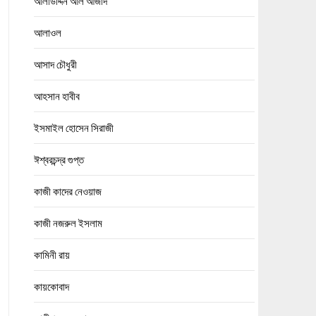
আলাউদ্দিন আল আজাদ
আলাওল
আসাদ চৌধুরী
আহসান হাবীব
ইসমাইল হোসেন সিরাজী
ঈশ্বরচন্দ্র গুপ্ত
কাজী কাদের নেওয়াজ
কাজী নজরুল ইসলাম
কামিনী রায়
কায়কোবাদ