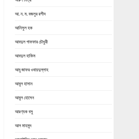
আ. ন. ম. বজলুর রশীদ
আনিসুল হক
আবদুল গাফফার চৌধুরী
আবদুল হাকিম
আবু জাফর ওবায়দুল্লাহ
আবুল হাসান
আবুল হোসেন
আরণ্যক বসু
আল মাহমুদ