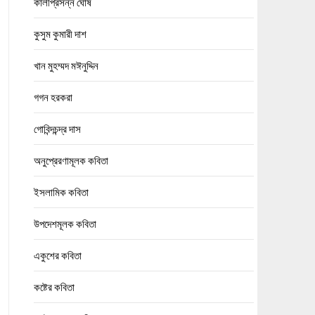
কালীপ্রসন্ন ঘোষ
কুসুম কুমারী দাশ
খান মুহম্মদ মঈনুদ্দিন
গগন হরকরা
গোবিন্দচন্দ্র দাস
অনুপ্রেরণামূলক কবিতা
ইসলামিক কবিতা
উপদেশমূলক কবিতা
একুশের কবিতা
কষ্টের কবিতা