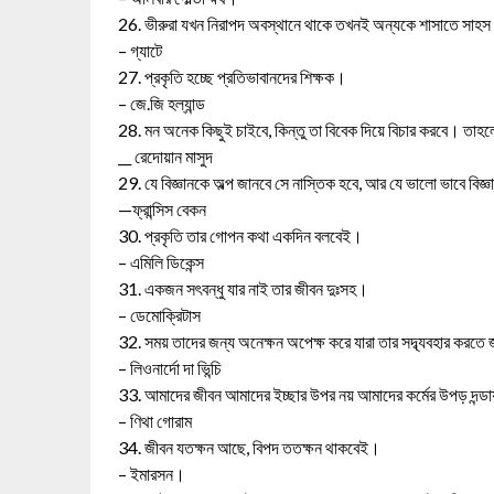
26. ভীরুরা যখন নিরাপদ অবস্থানে থাকে তখনই অন্যকে শাসাতে সাহস
– গ্যাটে
27. প্রকৃতি হচ্ছে প্রতিভাবানদের শিক্ষক।
– জে.জি হল্যান্ড
28. মন অনেক কিছুই চাইবে, কিন্তু তা বিবেক দিয়ে বিচার করবে। তা
__ রেদোয়ান মাসুদ
29. যে বিজ্ঞানকে অল্প জানবে সে নাস্তিক হবে, আর যে ভালো ভাবে বিজ্
—ফ্রান্সিস বেকন
30. প্রকৃতি তার গোপন কথা একদিন বলবেই।
– এমিলি ডিকেন্স
31. একজন সৎবন্ধু যার নাই তার জীবন দুঃসহ।
– ডেমোক্রিটাস
32. সময় তাদের জন্য অনেক্ষন অপেক্ষ করে যারা তার সদ্ব্যবহার করতে
– লিওনার্দো দা ভিন্চি
33. আমাদের জীবন আমাদের ইচ্ছার উপর নয় আমাদের কর্মের উপড় দন্ডা
– ণিথা গোরাম
34. জীবন যতক্ষন আছে, বিপদ ততক্ষন থাকবেই।
– ইমারসন।