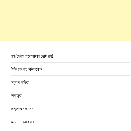
গল্প (প্রেম ভালোবাসার ছোট গল্প)
পিডিএফ বই ডাউনলোড
অনুবাদ কবিতা
আবৃত্তি
অতুলপ্রসাদ সেন
অন্নদাশঙ্কর রায়