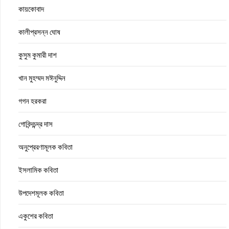
কায়কোবাদ
কালীপ্রসন্ন ঘোষ
কুসুম কুমারী দাশ
খান মুহম্মদ মঈনুদ্দিন
গগন হরকরা
গোবিন্দচন্দ্র দাস
অনুপ্রেরণামূলক কবিতা
ইসলামিক কবিতা
উপদেশমূলক কবিতা
একুশের কবিতা