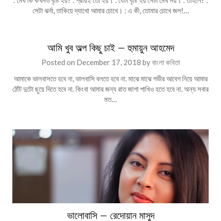
: মেঘ কি কখনও বৃষ্টি হয়? : প্রায়ই তো হয়। : যেটা বৃষ্টি হয় সেটা মেঘ নয়। : তাহলে? :
সেটা ঝর্না, তাকিয়ে দ্যাখো আমার চোখে। : এ কী, তোমার চোখে জল!…
আমি খুব অল্প কিছু চাই – হুমায়ুন আহমেদ
Posted on
December 17, 2018
by
বাংলা কবিতা
আমাকে ভালবাসতে হবে না, ভালবাসি বলতে হবে না. মাঝে মাঝে গভীর আবেগ নিয়ে আমার
ঠোঁট দুটো ছুয়ে দিতে হবে না. কিংবা আমার জন্য রাত জাগা পাখিও হতে হবে না. অন্য সবার
মত…
ভালোবাসি – রেদোয়ান মাসুদ