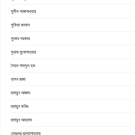
সুনীল গঙ্গোপাধ্যায়
সুফিয়া কামাল
সুবোধ সরকার
সুভাষ মুখোপাধ্যায়
সৈয়দ শামসুল হক
হাসন রাজা
হুমায়ুন আজাদ
হুমায়ুন কবির
হুমায়ূন আহমেদ
হেমচন্দ্র বন্দ্যোপাধ্যায়