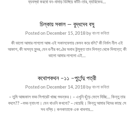
ব্যবস্থা করবো বন-বাদাড় ডিঙ্গিয়ে কাঁটা-তার, ব্যারিকেড…
চিল্কায় সকাল – বুদ্ধদেব বসু
Posted on
December 15, 2018
by
বাংলা কবিতা
কী ভালো আমার লাগলো আজ এই সকালবেলায় কেমন করে বলি? কী নির্মল নীল এই
আকাশ, কী অসহ্য সুন্দর, যেন গুণীর কণ্ঠের অবাধ উন্মুক্ত তান দিগন্ত থেকে দিগন্তে; কী
ভালো আমার লাগলো এই…
কথোপকথন -১১ -পুর্ণেন্দু পত্রী
Posted on
December 14, 2018
by
বাংলা কবিতা
– তুমি আজকাল বড্ড সিগারেট খাচ্ছ শুভন্কর। – এখুনি ছুঁড়ে ফেলে দিচ্ছি… কিন্তু তার
বদলে?? –বড্ড হ্যাংলা। যেন খাওনি কখনো? – খেয়েছি। কিন্তু আমার খিদের কাছে সে
সব নস্যি। কলকাতাকে এক খাবলায়…