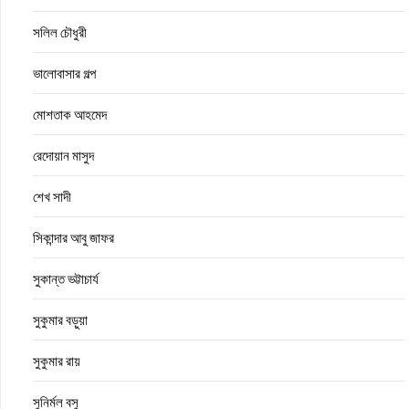
সলিল চৌধুরী
ভালোবাসার গল্প
মোশতাক আহমেদ
রেদোয়ান মাসুদ
শেখ সাদী
সিকান্দার আবু জাফর
সুকান্ত ভট্টাচার্য
সুকুমার বড়ুয়া
সুকুমার রায়
সুনির্মল বসু