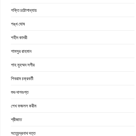
শক্তি চট্টোপাধ্যায়
শঙ্খ ঘোষ
শহীদ কাদরী
শামসুর রাহমান
শাহ মুহম্মদ সগীর
শিবরাম চক্রবর্তী
শুভ দাশগুপ্ত
শেখ ফজলল করীম
শ্রীজাত
সত্যেন্দ্রনাথ দত্ত