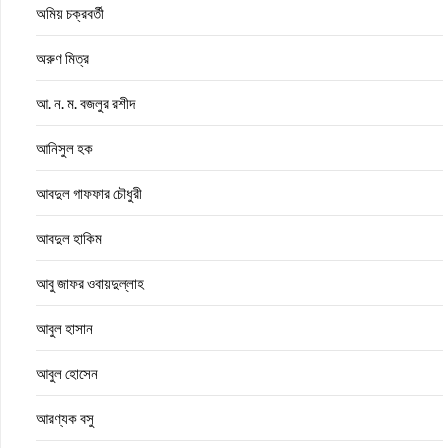
অমিয় চক্রবর্তী
অরুণ মিত্র
আ. ন. ম. বজলুর রশীদ
আনিসুল হক
আবদুল গাফফার চৌধুরী
আবদুল হাকিম
আবু জাফর ওবায়দুল্লাহ
আবুল হাসান
আবুল হোসেন
আরণ্যক বসু