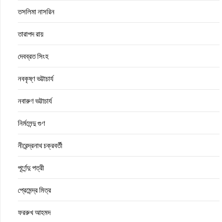
তসলিমা নাসরিন
তারাপদ রায়
দেবব্রত সিংহ
নবকৃষ্ণ ভট্টাচার্য
নবারুণ ভট্টাচার্য
নির্মলেন্দু গুণ
নীরেন্দ্রনাথ চক্রবর্তী
পূর্ণেন্দু পত্রী
প্রেমেন্দ্র মিত্র
ফররুখ আহমদ