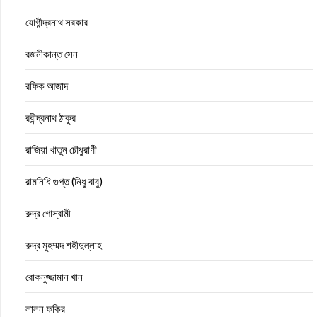
যোগীন্দ্রনাথ সরকার
রজনীকান্ত সেন
রফিক আজাদ
রবীন্দ্রনাথ ঠাকুর
রাজিয়া খাতুন চৌধুরাণী
রামনিধি গুপ্ত (নিধু বাবু)
রুদ্র গোস্বামী
রুদ্র মুহম্মদ শহীদুল্লাহ
রোকনুজ্জামান খান
লালন ফকির