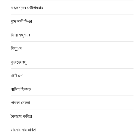
বঙ্কিমচন্দ্র চট্টোপাধ্যায়
বন্দে আলী মিঞা
বিনয় মজুমদার
বিষ্ণু দে
বুদ্ধদেব বসু
ছোট গল্প
নাজিম হিকমত
পাবলো নেরুদা
বৈশাখের কবিতা
ভালোবাসার কবিতা