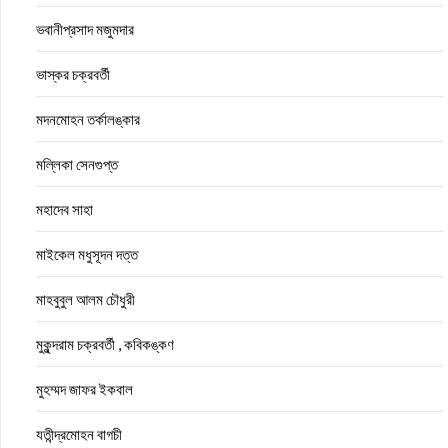
ভবানীপ্রসাদ মজুমদার
ভাস্কর চক্রবর্তী
মদনমোহন তর্কালঙ্কার
মল্লিকা সেনগুপ্ত
মহাদেব সাহা
মাইকেল মধুসূদন দত্ত
মাহবুবুল আলম চৌধুরী
মুকুন্দরাম চক্রবর্তী , কবিকঙ্কণ
মুহম্মদ জাফর ইকবাল
যতীন্দ্রমোহন বাগচী