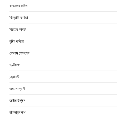
বসন্তের কবিতা
বিদ্রোহী কবিতা
বিরহের কবিতা
বৃষ্টির কবিতা
গোলাম মোস্তফা
চণ্ডীদাস
চন্দ্রাবতী
জয় গোস্বামী
জসীম উদ্‌দীন
জীবনানন্দ দাশ