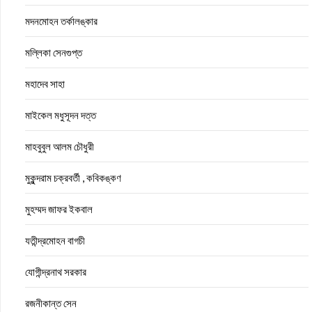
মদনমোহন তর্কালঙ্কার
মল্লিকা সেনগুপ্ত
মহাদেব সাহা
মাইকেল মধুসূদন দত্ত
মাহবুবুল আলম চৌধুরী
মুকুন্দরাম চক্রবর্তী , কবিকঙ্কণ
মুহম্মদ জাফর ইকবাল
যতীন্দ্রমোহন বাগচী
যোগীন্দ্রনাথ সরকার
রজনীকান্ত সেন