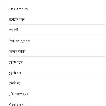
মোশতাক আহমেদ
রেদোয়ান মাসুদ
শেখ সাদী
সিকান্দার আবু জাফর
সুকান্ত ভট্টাচার্য
সুকুমার বড়ুয়া
সুকুমার রায়
সুনির্মল বসু
সুনীল গঙ্গোপাধ্যায়
সুফিয়া কামাল