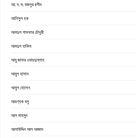
আ. ন. ম. বজলুর রশীদ
আনিসুল হক
আবদুল গাফফার চৌধুরী
আবদুল হাকিম
আবু জাফর ওবায়দুল্লাহ
আবুল হাসান
আবুল হোসেন
আরণ্যক বসু
আল মাহমুদ
আলাউদ্দিন আল আজাদ