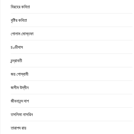
বিরহের কবিতা
বৃষ্টির কবিতা
গোলাম মোস্তফা
চণ্ডীদাস
চন্দ্রাবতী
জয় গোস্বামী
জসীম উদ্‌দীন
জীবনানন্দ দাশ
তসলিমা নাসরিন
তারাপদ রায়