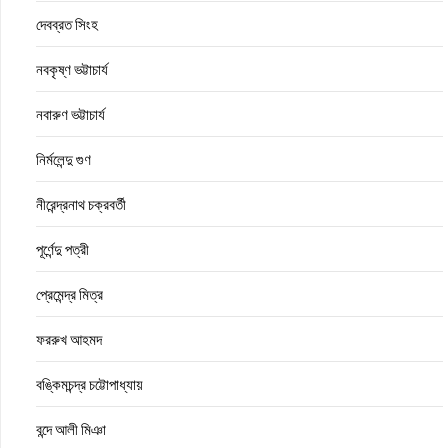
দেবব্রত সিংহ
নবকৃষ্ণ ভট্টাচার্য
নবারুণ ভট্টাচার্য
নির্মলেন্দু গুণ
নীরেন্দ্রনাথ চক্রবর্তী
পূর্ণেন্দু পত্রী
প্রেমেন্দ্র মিত্র
ফররুখ আহমদ
বঙ্কিমচন্দ্র চট্টোপাধ্যায়
বন্দে আলী মিঞা