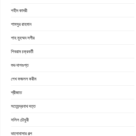
শহীদ কাদরী
শামসুর রাহমান
শাহ মুহম্মদ সগীর
শিবরাম চক্রবর্তী
শুভ দাশগুপ্ত
শেখ ফজলল করীম
শ্রীজাত
সত্যেন্দ্রনাথ দত্ত
সলিল চৌধুরী
ভালোবাসার গল্প