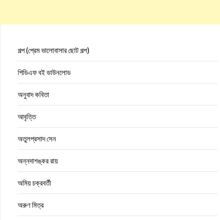
গল্প (প্রেম ভালোবাসার ছোট গল্প)
পিডিএফ বই ডাউনলোড
অনুবাদ কবিতা
আবৃত্তি
অতুলপ্রসাদ সেন
অন্নদাশঙ্কর রায়
অমিয় চক্রবর্তী
অরুণ মিত্র