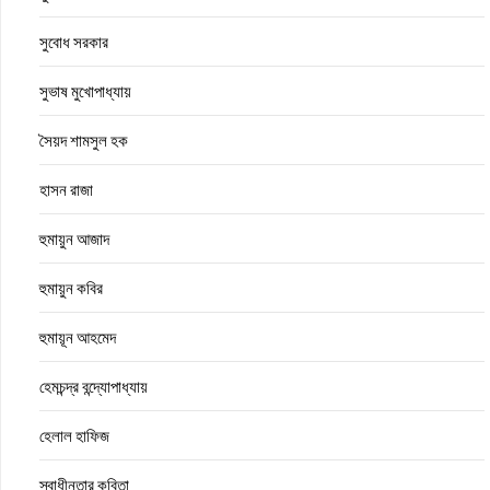
সুবোধ সরকার
সুভাষ মুখোপাধ্যায়
সৈয়দ শামসুল হক
হাসন রাজা
হুমায়ুন আজাদ
হুমায়ুন কবির
হুমায়ূন আহমেদ
হেমচন্দ্র বন্দ্যোপাধ্যায়
হেলাল হাফিজ
স্বাধীনতার কবিতা