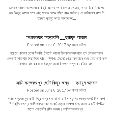
আমাকে ভালবাসার পর আর কিছুই আগের মত থাকবে না তোমার, যেমন হিরোশিমার পর
আর কিছুই আগের মতো নেই উত্তর থেকে দক্ষিণ মেরু পর্যন্ত। যে কলিংবেল বাজে নি
তাকেই মুর্হুমুহু শুনবে বজ্রের মত…
আত্মহত্যার অস্ত্রাবলি __হুমায়ুন আজাদ
Posted on
June 8, 2017
by
বাংলা কবিতা
রয়েছে ধারালো ছোরা স্লিপিং টেবলেট কালো রিভলবার মধ্যরাতে ছাদ ভোরবেলাকার
রেলগাড়ি সারিসারি বৈদ্যুতিক তার। স্লিপিং টেবলেট খেয়ে অনায়াসে ম’রে যেতে পারি বক্ষে
ঢোকানো যায় ঝকঝকে উজ্জ্বল তরবারি কপাল লক্ষ্য ক’রে টানা যায়…
আমি সম্ভবত খুব ছোট কিছুর জন্য – হুমায়ুন আজাদ
Posted on
June 8, 2017
by
বাংলা কবিতা
আমি সম্ভবত খুব ছোট্ট কিছুর জন্য মারা যাবো ছোট ঘাসফুলের জন্যে একটি টলোমলো
শিশিরবিন্দুর জন্যে আমি হয়তো মারা যাবো চৈত্রের বাতাসে উড়ে যাওয়া একটি পাঁপড়ির
জন্যে একফোঁটা বৃষ্টির জন্যে। আমি সম্ভবত খুব…