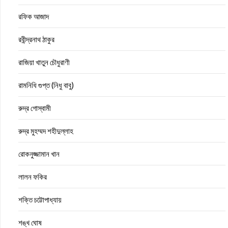
রফিক আজাদ
রবীন্দ্রনাথ ঠাকুর
রাজিয়া খাতুন চৌধুরাণী
রামনিধি গুপ্ত (নিধু বাবু)
রুদ্র গোস্বামী
রুদ্র মুহম্মদ শহীদুল্লাহ
রোকনুজ্জামান খান
লালন ফকির
শক্তি চট্টোপাধ্যায়
শঙ্খ ঘোষ