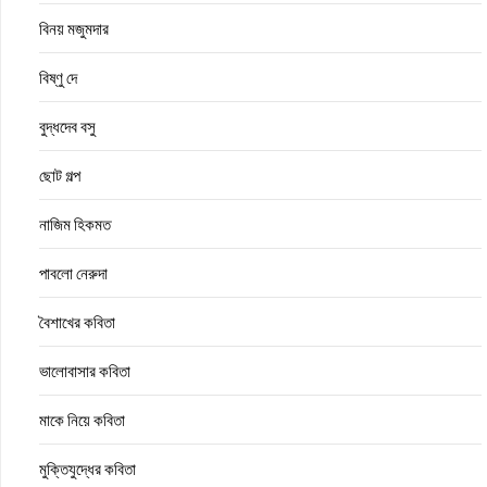
বিনয় মজুমদার
বিষ্ণু দে
বুদ্ধদেব বসু
ছোট গল্প
নাজিম হিকমত
পাবলো নেরুদা
বৈশাখের কবিতা
ভালোবাসার কবিতা
মাকে নিয়ে কবিতা
মুক্তিযুদ্ধের কবিতা