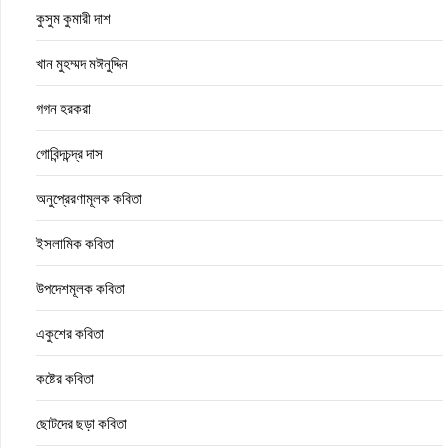
কুসুম কুমারী দাশ
খান মুহম্মদ মঈনুদ্দিন
গগন হরকরা
গোবিন্দচন্দ্র দাস
অনুপ্রেরণামূলক কবিতা
ইসলামিক কবিতা
উপদেশমূলক কবিতা
একুশের কবিতা
কষ্টের কবিতা
ছোটদের ছড়া কবিতা