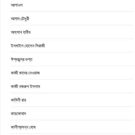
আলাওল
আসাদ চৌধুরী
আহসান হাবীব
ইসমাইল হোসেন সিরাজী
ঈশ্বরচন্দ্র গুপ্ত
কাজী কাদের নেওয়াজ
কাজী নজরুল ইসলাম
কামিনী রায়
কায়কোবাদ
কালীপ্রসন্ন ঘোষ