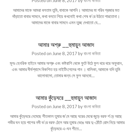
Posted on
June 8, 2017
by
বাংলা কবিতা
আমাদের মাকে আমরা বলতাম তুমি, বাবাকে আপনি। আমাদের মা গরিব প্রজার মত
দাঁড়াতো বাবার সামনে, কথা বলতে গিয়ে কখনোই কথা শেষ ক’রে উঠতে পারতোনা।
আমাদের মাকে বাবার সামনে এমন তুচ্ছ দেখাতো যে…
আমার অশ্রু __হুমায়ুন আজাদ
Posted on
June 8, 2017
by
বাংলা কবিতা
মূলঃ হেনরিক হাইনে আমার অশ্রু এবং কষ্টরাশি থেকে ফুটে উঠে ফুল থরে থরে অফুরান,
এবং আমার দীর্ঘশ্বাসে বিকশিত হয় নাইটিংগেলের গান । বালিকা, আমাকে যদি তুমি
ভালোবাসো, তোমার জন্য সে ফুল আনবো…
আমার কুঁড়েঘরে __হুমায়ুন আজাদ
Posted on
June 8, 2017
by
বাংলা কবিতা
আমার কুঁড়েঘরে নেমেছে শীতকাল তুষার জ’মে আছে ঘরের মেঝে জুড়ে বরফ প’ড়ে আছে
গভীর ঘন হয়ে পাশের নদী ভ’রে বরফ ঠেলে আর তুষার ভেঙে আর দু-ঠোঁটে রোদ নিয়ে আমার
কুঁড়েঘরে এ-ঘন শীতে…