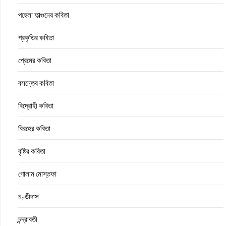
পহেলা ফাল্গুনের কবিতা
প্রকৃতির কবিতা
প্রেমের কবিতা
বসন্তের কবিতা
বিদ্রোহী কবিতা
বিরহের কবিতা
বৃষ্টির কবিতা
গোলাম মোস্তফা
চণ্ডীদাস
চন্দ্রাবতী