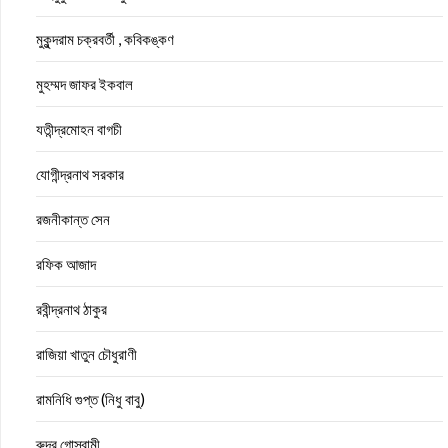
মুকুন্দরাম চক্রবর্তী , কবিকঙ্কণ
মুহম্মদ জাফর ইকবাল
যতীন্দ্রমোহন বাগচী
যোগীন্দ্রনাথ সরকার
রজনীকান্ত সেন
রফিক আজাদ
রবীন্দ্রনাথ ঠাকুর
রাজিয়া খাতুন চৌধুরাণী
রামনিধি গুপ্ত (নিধু বাবু)
রুদ্র গোস্বামী