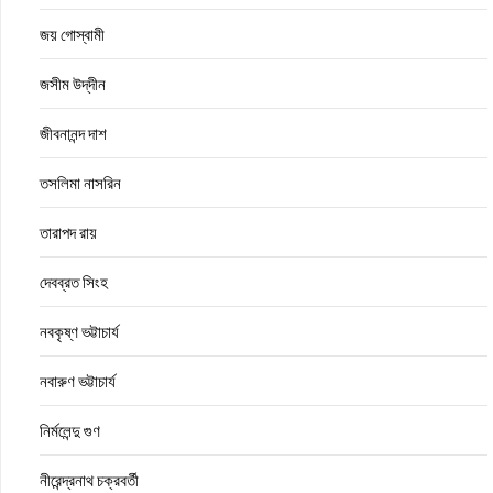
জয় গোস্বামী
জসীম উদ্‌দীন
জীবনানন্দ দাশ
তসলিমা নাসরিন
তারাপদ রায়
দেবব্রত সিংহ
নবকৃষ্ণ ভট্টাচার্য
নবারুণ ভট্টাচার্য
নির্মলেন্দু গুণ
নীরেন্দ্রনাথ চক্রবর্তী