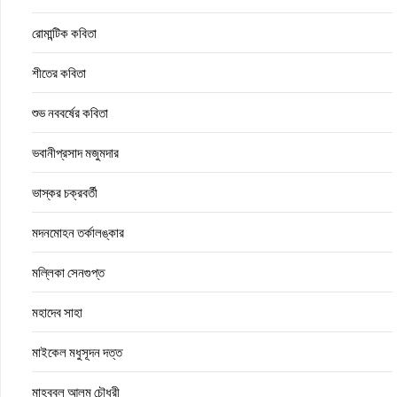
রোমান্টিক কবিতা
শীতের কবিতা
শুভ নববর্ষের কবিতা
ভবানীপ্রসাদ মজুমদার
ভাস্কর চক্রবর্তী
মদনমোহন তর্কালঙ্কার
মল্লিকা সেনগুপ্ত
মহাদেব সাহা
মাইকেল মধুসূদন দত্ত
মাহবুবুল আলম চৌধুরী