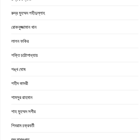
রুদ্র মুহম্মদ শহীদুল্লাহ
রোকনুজ্জামান খান
লালন ফকির
শক্তি চট্টোপাধ্যায়
শঙ্খ ঘোষ
শহীদ কাদরী
শামসুর রাহমান
শাহ মুহম্মদ সগীর
শিবরাম চক্রবর্তী
শুভ দাশগুপ্ত