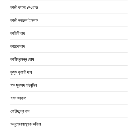
কাজী কাদের নেওয়াজ
কাজী নজরুল ইসলাম
কামিনী রায়
কায়কোবাদ
কালীপ্রসন্ন ঘোষ
কুসুম কুমারী দাশ
খান মুহম্মদ মঈনুদ্দিন
গগন হরকরা
গোবিন্দচন্দ্র দাস
অনুপ্রেরণামূলক কবিতা