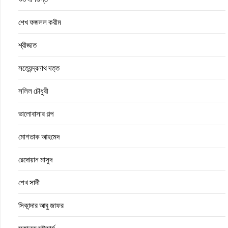
শেখ ফজলল করীম
শ্রীজাত
সত্যেন্দ্রনাথ দত্ত
সলিল চৌধুরী
ভালোবাসার গল্প
মোশতাক আহমেদ
রেদোয়ান মাসুদ
শেখ সাদী
সিকান্দার আবু জাফর
সুকান্ত ভট্টাচার্য