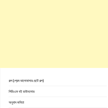
গল্প (প্রেম ভালোবাসার ছোট গল্প)
পিডিএফ বই ডাউনলোড
অনুবাদ কবিতা