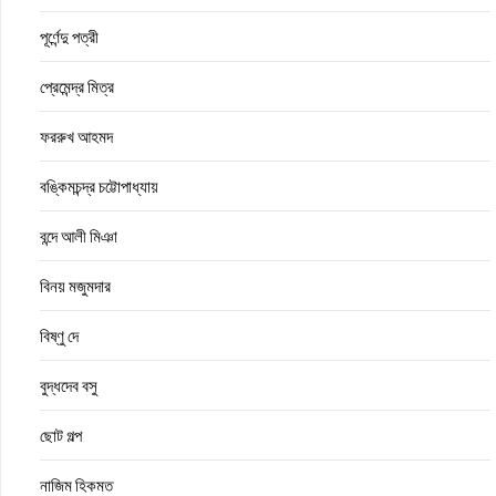
পূর্ণেন্দু পত্রী
প্রেমেন্দ্র মিত্র
ফররুখ আহমদ
বঙ্কিমচন্দ্র চট্টোপাধ্যায়
বন্দে আলী মিঞা
বিনয় মজুমদার
বিষ্ণু দে
বুদ্ধদেব বসু
ছোট গল্প
নাজিম হিকমত