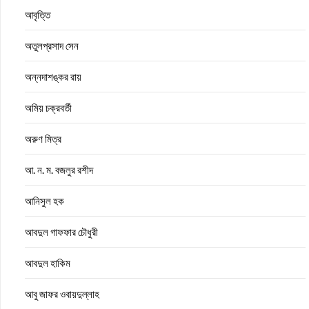
আবৃত্তি
অতুলপ্রসাদ সেন
অন্নদাশঙ্কর রায়
অমিয় চক্রবর্তী
অরুণ মিত্র
আ. ন. ম. বজলুর রশীদ
আনিসুল হক
আবদুল গাফফার চৌধুরী
আবদুল হাকিম
আবু জাফর ওবায়দুল্লাহ