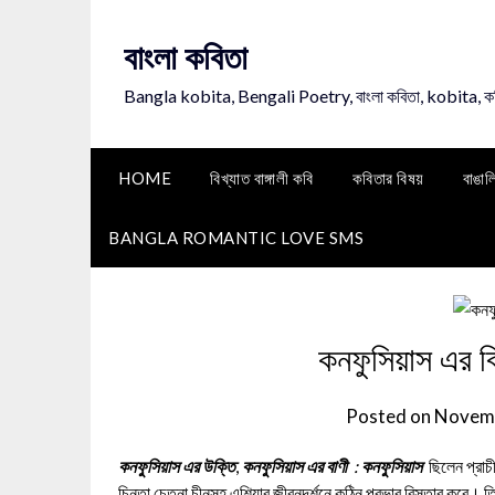
Skip
to
বাংলা কবিতা
content
Bangla kobita, Bengali Poetry, বাংলা কবিতা, kobita, 
HOME
বিখ্যাত বাঙ্গালী কবি
কবিতার বিষয়
বাঙাল
BANGLA ROMANTIC LOVE SMS
কনফুসিয়াস এর বি
Posted on
Novemb
কনফুসিয়াস এর উক্তি
,
কনফুসিয়াস এর বাণী
:
কনফুসিয়াস
ছিলেন প্রাচ
চিন্তা,চেতনা চীনসহ এশিয়ার জীবনদর্শনে কঠিন প্রভাব বিস্তার করে। 