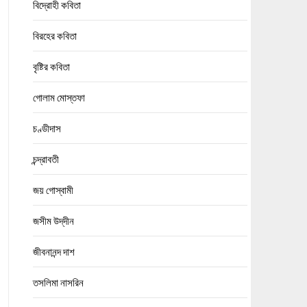
বিদ্রোহী কবিতা
বিরহের কবিতা
বৃষ্টির কবিতা
গোলাম মোস্তফা
চণ্ডীদাস
চন্দ্রাবতী
জয় গোস্বামী
জসীম উদ্‌দীন
জীবনানন্দ দাশ
তসলিমা নাসরিন