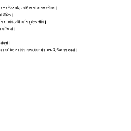
্থতার পর উঠে দাঁড়ানোই হলো আসল গৌরব।
ওয়া উচিত।
ি যা করি সেটা আমি বুঝতে পারি।
রে ঘটিও না।
যোদ্ধা।
ব্যক্তিত্ব বিনা সংঘর্ষের দ্বারা কখনই উজ্জ্বল হয়না।