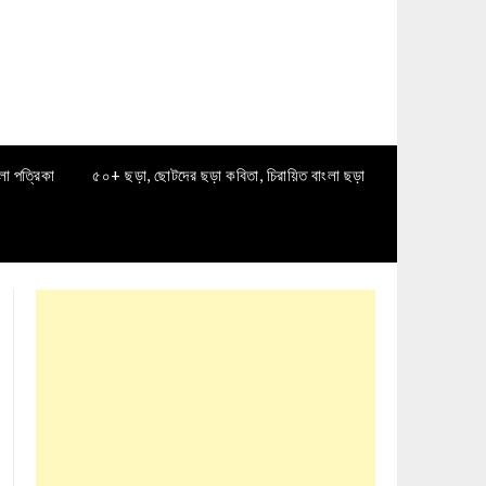
লা পত্রিকা
৫০+ ছড়া, ছোটদের ছড়া কবিতা, চিরায়িত বাংলা ছড়া