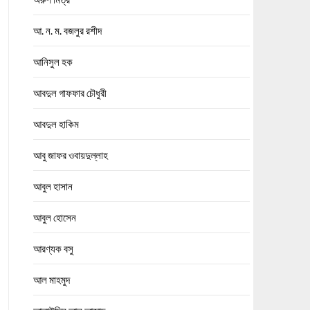
আ. ন. ম. বজলুর রশীদ
আনিসুল হক
আবদুল গাফফার চৌধুরী
আবদুল হাকিম
আবু জাফর ওবায়দুল্লাহ
আবুল হাসান
আবুল হোসেন
আরণ্যক বসু
আল মাহমুদ