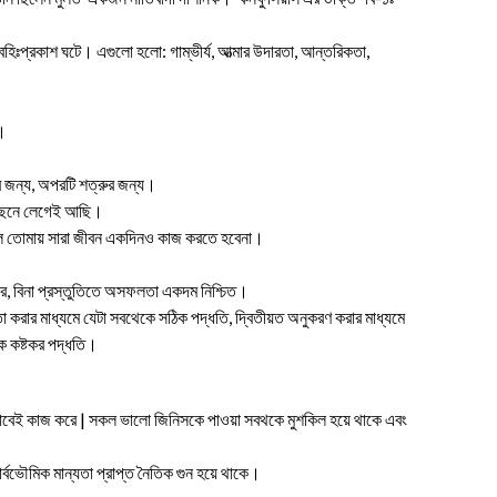
র বহিঃপ্রকাশ ঘটে। এগুলো হলো: গাম্ভীর্য, আত্মার উদারতা, আন্তরিকতা,
ে।
র জন্য, অপরটি শত্রুর জন্য।
 পিছনে লেগেই আছি।
হলে তোমায় সারা জীবন একদিনও কাজ করতে হবেনা।
রে, বিনা প্রস্তুতিতে অসফলতা একদম নিশ্চিত।
তা করার মাধ্যমে যেটা সবথেকে সঠিক পদ্ধতি, দ্বিতীয়ত অনুকরণ করার মাধ্যমে
ে কষ্টকর পদ্ধতি।
এইভাবেই কাজ করে | সকল ভালো জিনিসকে পাওয়া সবথকে মুশকিল হয়ে থাকে এবং
র্বভৌমিক মান্যতা প্রাপ্ত নৈতিক গুন হয়ে থাকে।