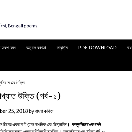
কবিতা, Bengali poems.
ি তরুণ কবি
অনুবাদ কবিতা
আবৃত্তি
PDF DOWNLOAD
বাং
খ্যাত উক্তি (পর্ব-১)
er 25, 2018
by
বাংলা কবিতা
ীন চীনের একজন বিখ্যাত দার্শনিক এবং চিন্তাবিদ।
কনফুসিয়াস এর দর্শন
,
তিনি ছিলেন মুলত একজন নীতিবাদী দার্শনিক। কনফুসিয়াস এর উক্তি পর্ব-১ঃ