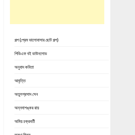
গল্প (প্রেম ভালোবাসার ছোট গল্প)
পিডিএফ বই ডাউনলোড
অনুবাদ কবিতা
আবৃত্তি
অতুলপ্রসাদ সেন
অন্নদাশঙ্কর রায়
অমিয় চক্রবর্তী
অরুণ মিত্র