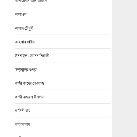
আলাউদ্দিন আল আজাদ
আলাওল
আসাদ চৌধুরী
আহসান হাবীব
ইসমাইল হোসেন সিরাজী
ঈশ্বরচন্দ্র গুপ্ত
কাজী কাদের নেওয়াজ
কাজী নজরুল ইসলাম
কামিনী রায়
কায়কোবাদ