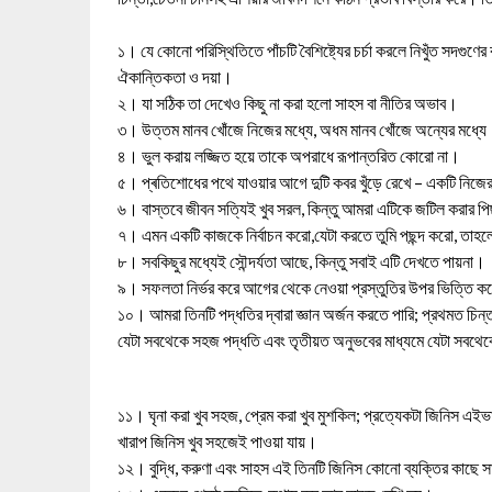
১। যে কোনো পরিস্থিতিতে পাঁচটি বৈশিষ্ট্যের চর্চা করলে নিখুঁত সদগুণে
ঐকান্তিকতা ও দয়া।
২। যা সঠিক তা দেখেও কিছু না করা হলো সাহস বা নীতির অভাব।
৩। উত্তম মানব খোঁজে নিজের মধ্যে, অধম মানব খোঁজে অন্যের মধ্য
৪। ভুল করায় লজ্জিত হয়ে তাকে অপরাধে রূপান্তরিত কোরো না।
৫। প্ৰতিশোধের পথে যাওয়ার আগে দুটি কবর খুঁড়ে রেখে – একটি নিজে
৬। বাস্তবে জীবন সত্যিই খুব সরল, কিন্তু আমরা এটিকে জটিল করার
৭। এমন একটি কাজকে নির্বাচন করো,যেটা করতে তুমি পছন্দ করো, তা
৮। সবকিছুর মধ্যেই সৌন্দর্যতা আছে, কিন্তু সবাই এটি দেখতে পায়না।
৯। সফলতা নির্ভর করে আগের থেকে নেওয়া প্রস্তুতির উপর ভিত্তি ক
১০। আমরা তিনটি পদ্ধতির দ্বারা জ্ঞান অর্জন করতে পারি; প্রথমত চিন্
যেটা সবথেকে সহজ পদ্ধতি এবং তৃতীয়ত অনুভবের মাধ্যমে যেটা সবথেক
১১। ঘৃনা করা খুব সহজ, প্রেম করা খুব মুশকিল; প্রত্যেকটা জিনিস 
খারাপ জিনিস খুব সহজেই পাওয়া যায়।
১২। বুদ্ধি, করুণা এবং সাহস এই তিনটি জিনিস কোনো ব্যক্তির কাছে সা