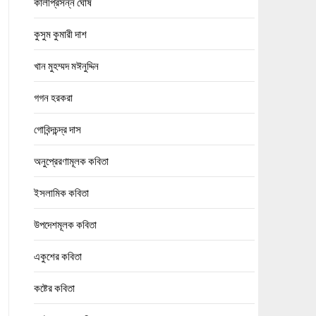
কালীপ্রসন্ন ঘোষ
কুসুম কুমারী দাশ
খান মুহম্মদ মঈনুদ্দিন
গগন হরকরা
গোবিন্দচন্দ্র দাস
অনুপ্রেরণামূলক কবিতা
ইসলামিক কবিতা
উপদেশমূলক কবিতা
একুশের কবিতা
কষ্টের কবিতা