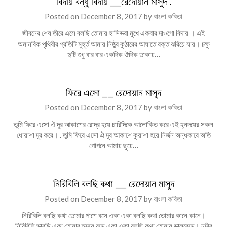
বিদায় বন্ধু বিদায় __রেদোয়ান মাসুদ .
Posted on
December 8, 2017
by
বাংলা কবিতা
জীবনের শেষ তীরে এসে বলছি তোমায় হাসিভরা মুখে একবার দাওগো বিদায় । এই
অমানবিক পৃথিবীর প্রতিটি মুহূর্ত আমায় নিষ্ঠুর কুঠারের আঘাতে রক্ত ঝরিয়ে যায়। চক্ষু
দুটি শুধু বার বার একদিক ঔদিক তাকায়…
ফিরে এসো __ রেদোয়ান মাসুদ
Posted on
December 8, 2017
by
বাংলা কবিতা
তুমি ফিরে এসো ঐ দূর আকাশের রোদ্র হয়ে চারিদিকে আলোকিত করে এই হ্নদয়ের সকল
ধোয়াশা দূর করে। . তুমি ফিরে এসো ঐ দূর আকাশে কুয়াশা হয়ে নির্জন অন্ধকারে অতি
গোপনে আমায় ছুয়ে…
নিরিবিলি বলছি কথা __ রেদোয়ান মাসুদ
Posted on
December 8, 2017
by
বাংলা কবিতা
নিরিবিলি বলছি কথা তোমার পাশে বসে একা একা বলছি কথা তোমার কানে কানে।
নিরিবিলি ভাবছি একা তোমার হৃদয়ে বসে একা একা বলছি কথা তোমায় ভালবেসে। নদীর