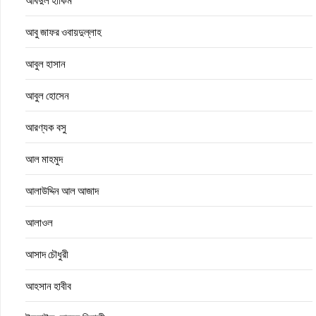
আবদুল হাকিম
আবু জাফর ওবায়দুল্লাহ
আবুল হাসান
আবুল হোসেন
আরণ্যক বসু
আল মাহমুদ
আলাউদ্দিন আল আজাদ
আলাওল
আসাদ চৌধুরী
আহসান হাবীব