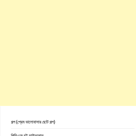
গল্প (প্রেম ভালোবাসার ছোট গল্প)
পিডিএফ বই ডাউনলোড