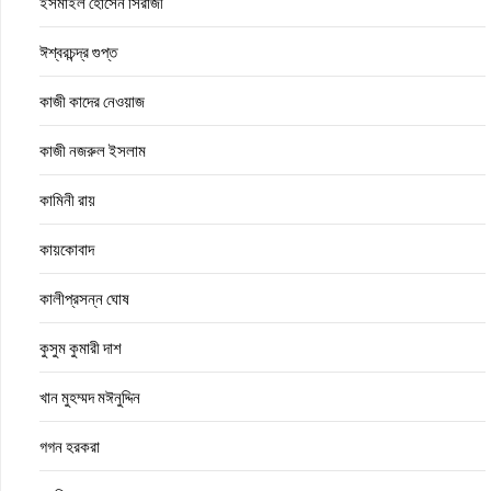
ইসমাইল হোসেন সিরাজী
ঈশ্বরচন্দ্র গুপ্ত
কাজী কাদের নেওয়াজ
কাজী নজরুল ইসলাম
কামিনী রায়
কায়কোবাদ
কালীপ্রসন্ন ঘোষ
কুসুম কুমারী দাশ
খান মুহম্মদ মঈনুদ্দিন
গগন হরকরা