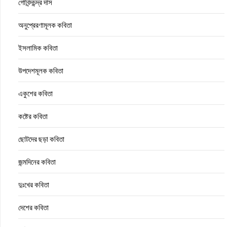
গোবিন্দচন্দ্র দাস
অনুপ্রেরণামূলক কবিতা
ইসলামিক কবিতা
উপদেশমূলক কবিতা
একুশের কবিতা
কষ্টের কবিতা
ছোটদের ছড়া কবিতা
জন্মদিনের কবিতা
দুঃখের কবিতা
দেশের কবিতা