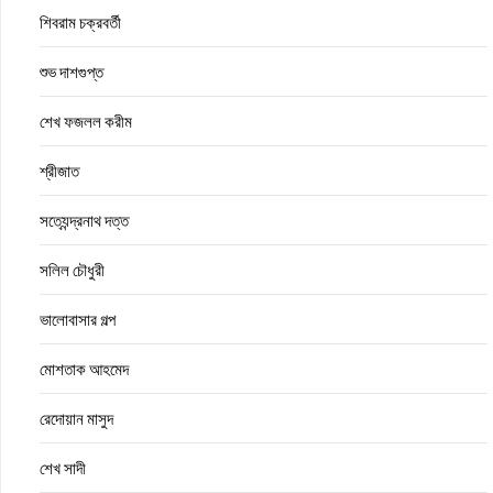
শিবরাম চক্রবর্তী
শুভ দাশগুপ্ত
শেখ ফজলল করীম
শ্রীজাত
সত্যেন্দ্রনাথ দত্ত
সলিল চৌধুরী
ভালোবাসার গল্প
মোশতাক আহমেদ
রেদোয়ান মাসুদ
শেখ সাদী