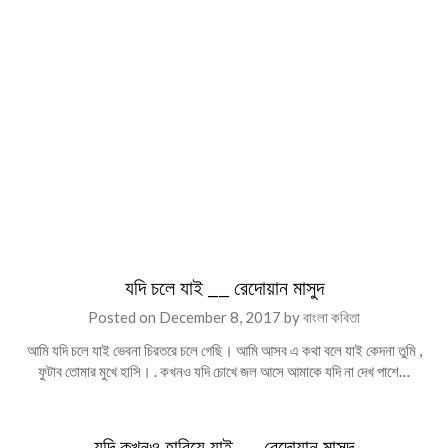
যদি চলে যাই __ রেদোয়ান মাসুদ
Posted on
December 8, 2017
by
বাংলা কবিতা
আমি যদি চলে যাই ভেবনা চিরতরে চলে গেছি। আমি আসব এ কথা বলে যাই কেদনা তুমি ,
ফুটাব তোমার মুখে হাসি। . কখনও যদি চোখে জল আসে আমাকে যদি না দেখ পাশে…
যদি কখনও হারিয়ে যাই __ রেদোয়ান মাসুদ