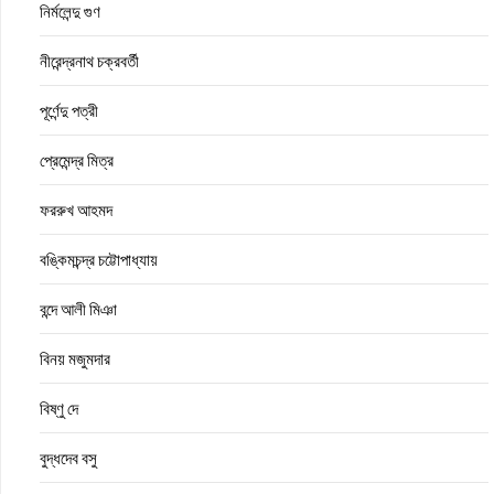
নির্মলেন্দু গুণ
নীরেন্দ্রনাথ চক্রবর্তী
পূর্ণেন্দু পত্রী
প্রেমেন্দ্র মিত্র
ফররুখ আহমদ
বঙ্কিমচন্দ্র চট্টোপাধ্যায়
বন্দে আলী মিঞা
বিনয় মজুমদার
বিষ্ণু দে
বুদ্ধদেব বসু