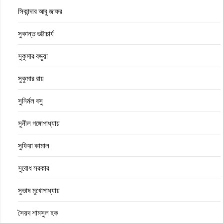
সিকান্দার আবু জাফর
সুকান্ত ভট্টাচার্য
সুকুমার বড়ুয়া
সুকুমার রায়
সুনির্মল বসু
সুনীল গঙ্গোপাধ্যায়
সুফিয়া কামাল
সুবোধ সরকার
সুভাষ মুখোপাধ্যায়
সৈয়দ শামসুল হক