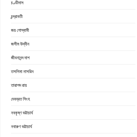
চণ্ডীদাস
চন্দ্রাবতী
জয় গোস্বামী
জসীম উদ্‌দীন
জীবনানন্দ দাশ
তসলিমা নাসরিন
তারাপদ রায়
দেবব্রত সিংহ
নবকৃষ্ণ ভট্টাচার্য
নবারুণ ভট্টাচার্য