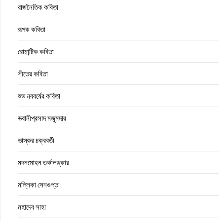
রাজনৈতিক কবিতা
রূপক কবিতা
রোমান্টিক কবিতা
শীতের কবিতা
শুভ নববর্ষের কবিতা
ভবানীপ্রসাদ মজুমদার
ভাস্কর চক্রবর্তী
মদনমোহন তর্কালঙ্কার
মল্লিকা সেনগুপ্ত
মহাদেব সাহা