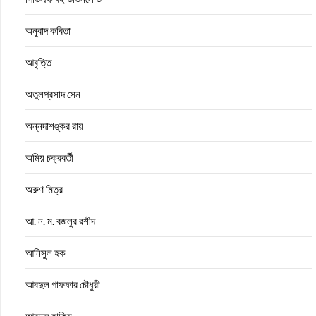
অনুবাদ কবিতা
আবৃত্তি
অতুলপ্রসাদ সেন
অন্নদাশঙ্কর রায়
অমিয় চক্রবর্তী
অরুণ মিত্র
আ. ন. ম. বজলুর রশীদ
আনিসুল হক
আবদুল গাফফার চৌধুরী