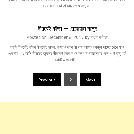
ধারে বসে একা আঁকছি তোমার ছবি…
নীরবেই কাঁদব – রেদোয়ান মাসুদ
Posted on
December 8, 2017
by
বাংলা কবিতা
আমি নীরবেই কাঁদব নীরবেই হাসব, কখনও বলব না আর আমার কান্না পাচ্ছে দেখে যাও
একবার । . আমি নীরবেই জ্বলব নীরবেই মরব কখন বলব না আর মরার বেলা এই তৃষ্ণার্ত
ঠোটে একফোটা…
Posts
Previous
2
Next
pagination