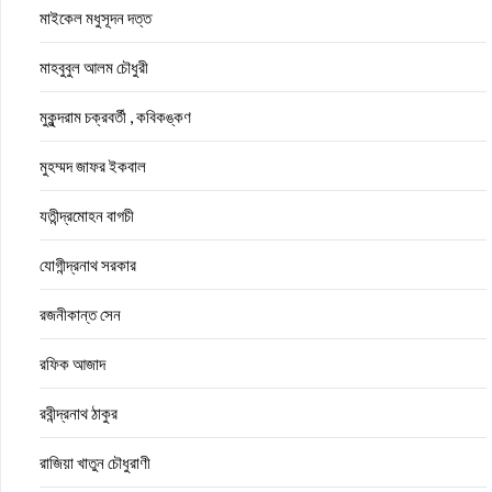
মাইকেল মধুসূদন দত্ত
মাহবুবুল আলম চৌধুরী
মুকুন্দরাম চক্রবর্তী , কবিকঙ্কণ
মুহম্মদ জাফর ইকবাল
যতীন্দ্রমোহন বাগচী
যোগীন্দ্রনাথ সরকার
রজনীকান্ত সেন
রফিক আজাদ
রবীন্দ্রনাথ ঠাকুর
রাজিয়া খাতুন চৌধুরাণী