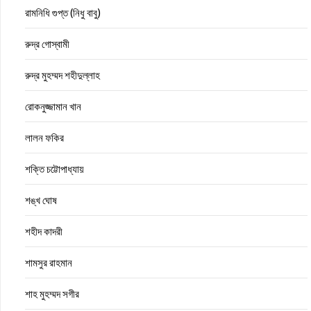
রামনিধি গুপ্ত (নিধু বাবু)
রুদ্র গোস্বামী
রুদ্র মুহম্মদ শহীদুল্লাহ
রোকনুজ্জামান খান
লালন ফকির
শক্তি চট্টোপাধ্যায়
শঙ্খ ঘোষ
শহীদ কাদরী
শামসুর রাহমান
শাহ মুহম্মদ সগীর