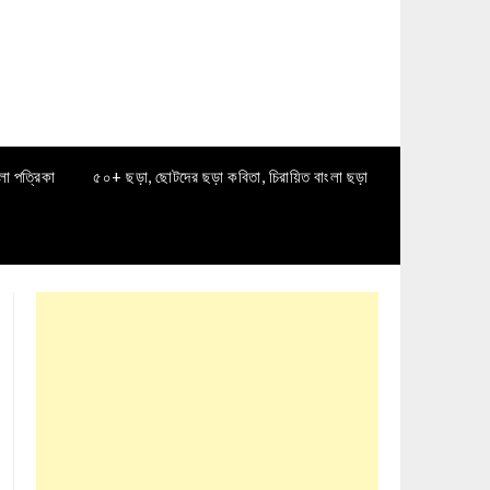
লা পত্রিকা
৫০+ ছড়া, ছোটদের ছড়া কবিতা, চিরায়িত বাংলা ছড়া