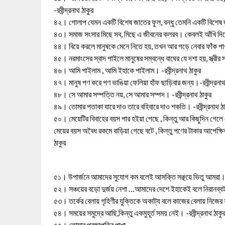
-রবীন্দ্রনাথ ঠাকুর
৪২। গোলাপ যেমন একটি বিশেষ জাতের ফুল, বন্ধু তেমনি একটি বিশেষ জা
৪৩। সমাজ সংসার মিছে সব, মিছে এ জীবনের কলরব। কেবলই আঁখি দিয়ে আ
৪৪। বিয়ে করলে মানুষকে মেনে নিতে হয়, তখন আর গড়ে নেবার ফাঁক পাওয়া
৪৫। নরমাংসের স্বাদ পাইলে মানুষের সম্বন্ধে বাঘের যে দশা হয়, স্ত্রীর 
৪৬। আমি পাইলাম , আমি ইহাকে পাইলাম। -রবীন্দ্রনাথ ঠাকুর
৪৭। মানুষ পণ করে পণ ভাঙিয়া ফেলিয়া হাঁফ ছাড়িবার জন্য।-রবীন্দ্রনাথ
৪৮। সে আমার সম্পত্তি নয়, সে আমার সম্পদ। -রবীন্দ্রনাথ ঠাকুর
৪৯। তোমার পতাকা যারে দাও তারে বহিবারে দাও শকতি। -রবীন্দ্রনাথ ঠা
৫০। মেয়েটির বিবাহের বয়স পার হইয়া গেছে , কিন্তু আর কিছুদিন গেলে
মেয়ের বয়স অবৈধ রকমে বাড়িয়া গেছে বটে , কিন্তু পণের টাকার আপেক্ষি
ঠাকুর
৫১। উপার্জনে আমাদের সুযোগ কম বলেই আসক্তি সঞ্ছয়ে ভিতু আমরা। -র
৫২। সঞ্চয়ের বড়ো দুর্জয় নেশা …আমাদের দেশে ইহাকেই বলে নিরানব্বইয়ে
৫৩। তর্কের বেলায় গৃহিণীর যুক্তিকে অকাট্য বলে কাজের বেলায় নিজের যু
৫৪। সময়ের সমুদ্রে আছি,কিন্তু একমুহূর্ত সময় নেই। -রবীন্দ্রনাথ ঠাকু
৫৫। তোমার প্রজাপতির পাখা