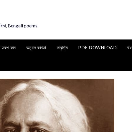
কবিতা, Bengali poems.
ি তরুণ কবি
অনুবাদ কবিতা
আবৃত্তি
PDF DOWNLOAD
বাং