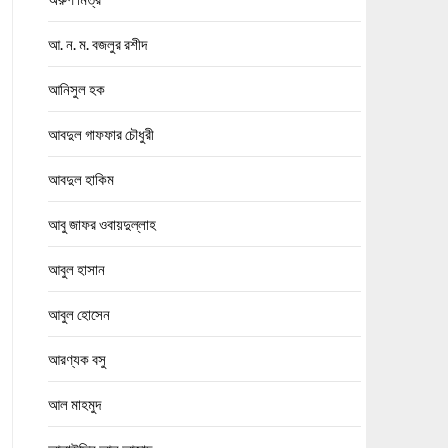
আ. ন. ম. বজলুর রশীদ
আনিসুল হক
আবদুল গাফফার চৌধুরী
আবদুল হাকিম
আবু জাফর ওবায়দুল্লাহ
আবুল হাসান
আবুল হোসেন
আরণ্যক বসু
আল মাহমুদ