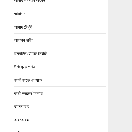
আলাউদ্দিন আল আজাদ
আলাওল
আসাদ চৌধুরী
আহসান হাবীব
ইসমাইল হোসেন সিরাজী
ঈশ্বরচন্দ্র গুপ্ত
কাজী কাদের নেওয়াজ
কাজী নজরুল ইসলাম
কামিনী রায়
কায়কোবাদ