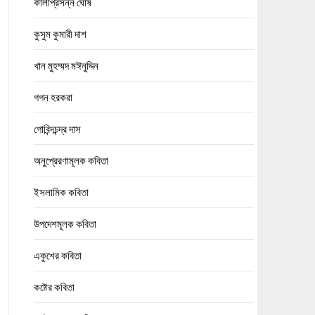
কালীপ্রসন্ন ঘোষ
কুসুম কুমারী দাশ
খান মুহম্মদ মঈনুদ্দিন
গগন হরকরা
গোবিন্দচন্দ্র দাস
অনুপ্রেরণামূলক কবিতা
ইসলামিক কবিতা
উপদেশমূলক কবিতা
একুশের কবিতা
কষ্টের কবিতা