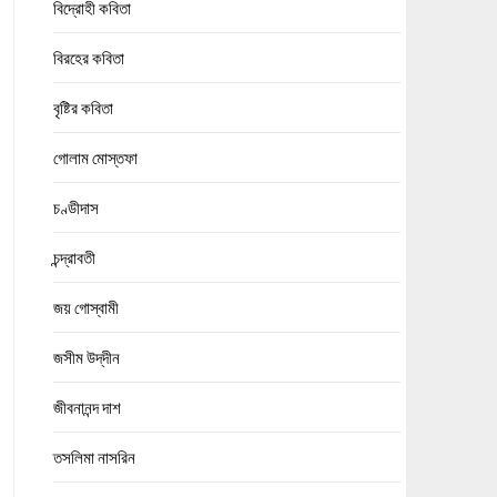
বিদ্রোহী কবিতা
বিরহের কবিতা
বৃষ্টির কবিতা
গোলাম মোস্তফা
চণ্ডীদাস
চন্দ্রাবতী
জয় গোস্বামী
জসীম উদ্‌দীন
জীবনানন্দ দাশ
তসলিমা নাসরিন