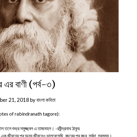
কুর এর বাণী (পর্ব-৩)
er 21, 2018
by
বাংলা কবিতা
tes of rabindranath tagore):
ল তলে শুভ্র সমুজ্জ্বল এ তাজমহল। -রবীন্দ্রনাথ ঠাকুর
এক জীবনের পর অন্য জীবনেও ভালবেসেছি, বছরের পর বছর, সর্বদা, সবসময়।