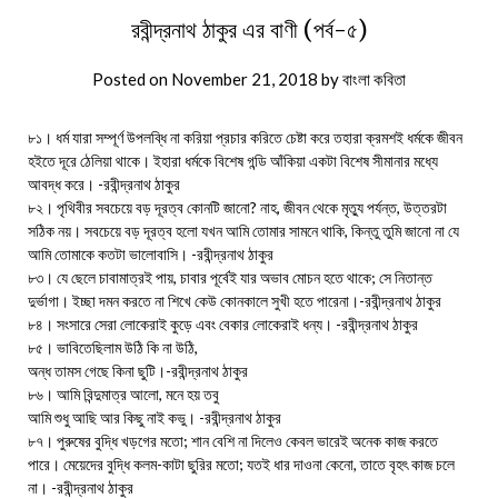
রবীন্দ্রনাথ ঠাকুর এর বাণী (পর্ব-৫)
Posted on
November 21, 2018
by
বাংলা কবিতা
৮১। ধর্ম যারা সম্পূর্ণ উপলব্ধি না করিয়া প্রচার করিতে চেষ্টা করে তহারা ক্রমশই ধর্মকে জীবন
হইতে দূরে ঠেলিয়া থাকে। ইহারা ধর্মকে বিশেষ গন্ডি আঁকিয়া একটা বিশেষ সীমানার মধ্যে
আবদ্ধ করে। -রবীন্দ্রনাথ ঠাকুর
৮২। পৃথিবীর সবচেয়ে বড় দূরত্ব কোনটি জানো? নাহ, জীবন থেকে মৃত্যু পর্যন্ত, উত্তরটা
সঠিক নয়। সবচেয়ে বড় দূরত্ব হলো যখন আমি তোমার সামনে থাকি, কিন্তু তুমি জানো না যে
আমি তোমাকে কতটা ভালোবাসি। -রবীন্দ্রনাথ ঠাকুর
৮৩। যে ছেলে চাবামাত্রই পায়, চাবার পূর্বেই যার অভাব মোচন হতে থাকে; সে নিতান্ত
দুর্ভাগা। ইচ্ছা দমন করতে না শিখে কেউ কোনকালে সুখী হতে পারেনা।-রবীন্দ্রনাথ ঠাকুর
৮৪। সংসারে সেরা লোকেরাই কুড়ে এবং বেকার লোকেরাই ধন্য। -রবীন্দ্রনাথ ঠাকুর
৮৫। ভাবিতেছিলাম উঠি কি না উঠি,
অন্ধ তামস গেছে কিনা ছুটি।-রবীন্দ্রনাথ ঠাকুর
৮৬। আমি বিন্দুমাত্র আলো, মনে হয় তবু
আমি শুধু আছি আর কিছু নাই কভু। -রবীন্দ্রনাথ ঠাকুর
৮৭। পুরুষের বুদ্ধি খড়গের মতো; শান বেশি না দিলেও কেবল ভারেই অনেক কাজ করতে
পারে। মেয়েদের বুদ্ধি কলম-কাটা ছুরির মতো; যতই ধার দাওনা কেনো, তাতে বৃহৎ কাজ চলে
না। -রবীন্দ্রনাথ ঠাকুর