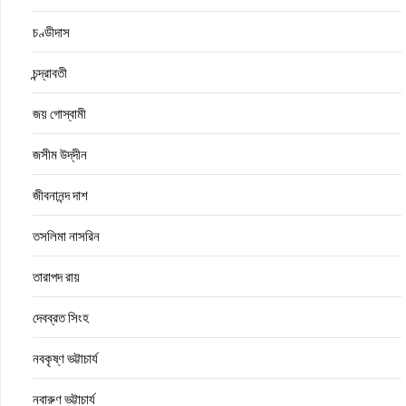
চণ্ডীদাস
চন্দ্রাবতী
জয় গোস্বামী
জসীম উদ্‌দীন
জীবনানন্দ দাশ
তসলিমা নাসরিন
তারাপদ রায়
দেবব্রত সিংহ
নবকৃষ্ণ ভট্টাচার্য
নবারুণ ভট্টাচার্য