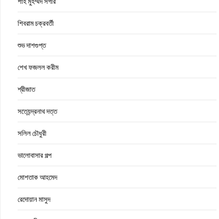
শাহ মুহম্মদ সগীর
শিবরাম চক্রবর্তী
শুভ দাশগুপ্ত
শেখ ফজলল করীম
শ্রীজাত
সত্যেন্দ্রনাথ দত্ত
সলিল চৌধুরী
ভালোবাসার গল্প
মোশতাক আহমেদ
রেদোয়ান মাসুদ