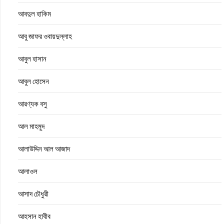
আবদুল হাকিম
আবু জাফর ওবায়দুল্লাহ
আবুল হাসান
আবুল হোসেন
আরণ্যক বসু
আল মাহমুদ
আলাউদ্দিন আল আজাদ
আলাওল
আসাদ চৌধুরী
আহসান হাবীব