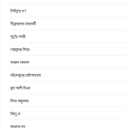
নির্মলেন্দু গুণ
নীরেন্দ্রনাথ চক্রবর্তী
পূর্ণেন্দু পত্রী
প্রেমেন্দ্র মিত্র
ফররুখ আহমদ
বঙ্কিমচন্দ্র চট্টোপাধ্যায়
বন্দে আলী মিঞা
বিনয় মজুমদার
বিষ্ণু দে
বুদ্ধদেব বসু