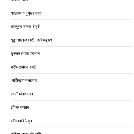
মাইকেল মধুসূদন দত্ত
মাহবুবুল আলম চৌধুরী
মুকুন্দরাম চক্রবর্তী , কবিকঙ্কণ
মুহম্মদ জাফর ইকবাল
যতীন্দ্রমোহন বাগচী
যোগীন্দ্রনাথ সরকার
রজনীকান্ত সেন
রফিক আজাদ
রবীন্দ্রনাথ ঠাকুর