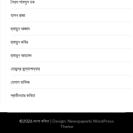
সৈয়দ শামসুল হক
হাসন রাজা
হুমায়ুন আজাদ
হুমায়ুন কবির
হুমায়ূন আহমেদ
হেমচন্দ্র বন্দ্যোপাধ্যায়
হেলাল হাফিজ
স্বাধীনতার কবিতা
©2026 বাংলা কবিতা
| Design:
Newspaperly WordPress
Theme