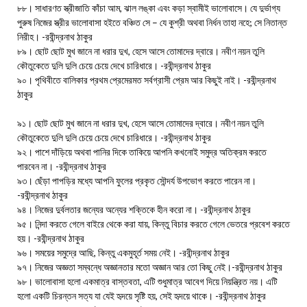
৮৮। সাধারণত স্ত্রীজাতি কাঁচা আম, ঝাল লঙ্কা এবং কড়া স্বামীই ভালোবাসে। যে দুর্ভাগ্য
পুরুষ নিজের স্ত্রীর ভালোবাসা হইতে বঞ্চিত সে – যে কুশ্রী অথবা নির্ধন তাহা নহে; সে নিতান্ত
নিরীহ। -রবীন্দ্রনাথ ঠাকুর
৮৯। ছোট ছোট মুখ জানে না ধরার দুখ, হেসে আসে তোমাদের দ্বারে। নবীণ নয়ন তুলি
কৌতুকেতে দুলি দুলি চেয়ে চেয়ে দেখে চারিধারে। -রবীন্দ্রনাথ ঠাকুর
৯০। পৃথিবীতে বালিকার প্রথম প্রেমেরমত সর্বগ্রাসী প্রেম আর কিছুই নাই। -রবীন্দ্রনাথ
ঠাকুর
৯১। ছোট ছোট মুখ জানে না ধরার দুখ, হেসে আসে তোমাদের দ্বারে। নবীণ নয়ন তুলি
কৌতুকেতে দুলি দুলি চেয়ে চেয়ে দেখে চারিধারে। -রবীন্দ্রনাথ ঠাকুর
৯২। পাশে দাঁড়িয়ে অথবা পানির দিকে তাকিয়ে আপনি কখনোই সমুদ্র অতিক্রম করতে
পারবেন না। -রবীন্দ্রনাথ ঠাকুর
৯৩। ছেঁড়া পাপড়ির মধ্যে আপনি ফুলের প্রকৃত সৌন্দর্য উপভোগ করতে পারেন না।
-রবীন্দ্রনাথ ঠাকুর
৯৪। নিজের দুর্বলতার জন্যের অন্যের শক্তিকে হীন করো না। -রবীন্দ্রনাথ ঠাকুর
৯৫। নিন্দা করতে গেলে বাইরে থেকে করা যায়, কিন্তু বিচার করতে গেলে ভেতরে প্রবেশ করতে
হয়। -রবীন্দ্রনাথ ঠাকুর
৯৬। সময়ের সমুদ্রে আছি, কিন্তু একমুহূর্ত সময় নেই। -রবীন্দ্রনাথ ঠাকুর
৯৭। নিজের অজ্ঞতা সম্বন্ধে অজ্ঞানতার মতো অজ্ঞান আর তো কিছু নেই।-রবীন্দ্রনাথ ঠাকুর
৯৮। ভালোবাসা হলো একমাত্র বাস্তবতা, এটি শুধুমাত্র আবেগ দিয়ে নিয়ন্ত্রিত নয়। এটি
হলো একটি চিরন্তন সত্য যা যেই হৃদয়ে সৃষ্টি হয়, সেই হৃদয়ে থাকে। -রবীন্দ্রনাথ ঠাকুর