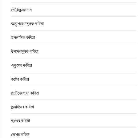
গোবিন্দচন্দ্র দাস
অনুপ্রেরণামূলক কবিতা
ইসলামিক কবিতা
উপদেশমূলক কবিতা
একুশের কবিতা
কষ্টের কবিতা
ছোটদের ছড়া কবিতা
জন্মদিনের কবিতা
দুঃখের কবিতা
দেশের কবিতা