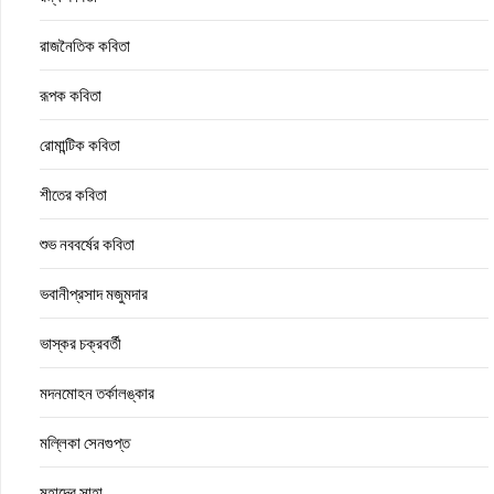
রাজনৈতিক কবিতা
রূপক কবিতা
রোমান্টিক কবিতা
শীতের কবিতা
শুভ নববর্ষের কবিতা
ভবানীপ্রসাদ মজুমদার
ভাস্কর চক্রবর্তী
মদনমোহন তর্কালঙ্কার
মল্লিকা সেনগুপ্ত
মহাদেব সাহা