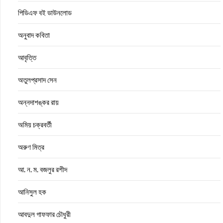
পিডিএফ বই ডাউনলোড
অনুবাদ কবিতা
আবৃত্তি
অতুলপ্রসাদ সেন
অন্নদাশঙ্কর রায়
অমিয় চক্রবর্তী
অরুণ মিত্র
আ. ন. ম. বজলুর রশীদ
আনিসুল হক
আবদুল গাফফার চৌধুরী