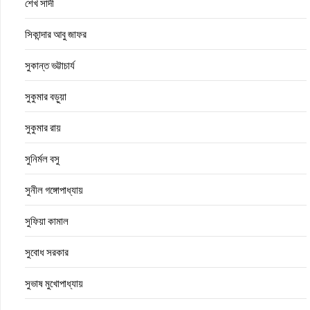
শেখ সাদী
সিকান্দার আবু জাফর
সুকান্ত ভট্টাচার্য
সুকুমার বড়ুয়া
সুকুমার রায়
সুনির্মল বসু
সুনীল গঙ্গোপাধ্যায়
সুফিয়া কামাল
সুবোধ সরকার
সুভাষ মুখোপাধ্যায়