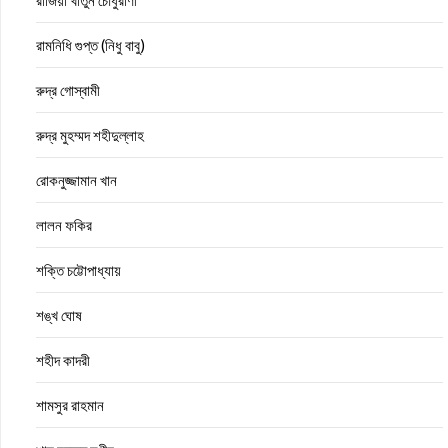
রাজিয়া খাতুন চৌধুরাণী
রামনিধি গুপ্ত (নিধু বাবু)
রুদ্র গোস্বামী
রুদ্র মুহম্মদ শহীদুল্লাহ
রোকনুজ্জামান খান
লালন ফকির
শক্তি চট্টোপাধ্যায়
শঙ্খ ঘোষ
শহীদ কাদরী
শামসুর রাহমান