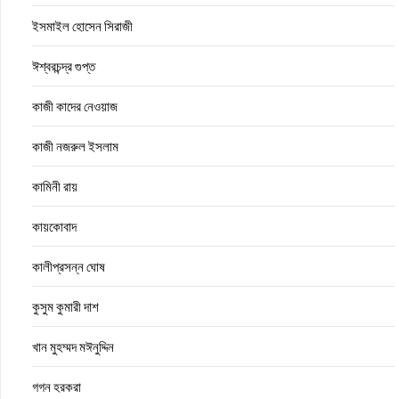
ইসমাইল হোসেন সিরাজী
ঈশ্বরচন্দ্র গুপ্ত
কাজী কাদের নেওয়াজ
কাজী নজরুল ইসলাম
কামিনী রায়
কায়কোবাদ
কালীপ্রসন্ন ঘোষ
কুসুম কুমারী দাশ
খান মুহম্মদ মঈনুদ্দিন
গগন হরকরা