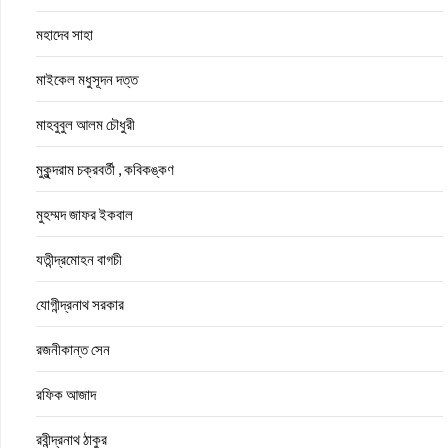
মহাদেব সাহা
মাইকেল মধুসূদন দত্ত
মাহবুবুল আলম চৌধুরী
মুকুন্দরাম চক্রবর্তী , কবিকঙ্কণ
মুহম্মদ জাফর ইকবাল
যতীন্দ্রমোহন বাগচী
যোগীন্দ্রনাথ সরকার
রজনীকান্ত সেন
রফিক আজাদ
রবীন্দ্রনাথ ঠাকুর