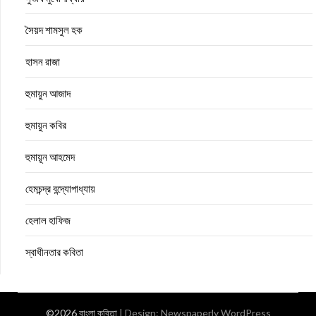
সৈয়দ শামসুল হক
হাসন রাজা
হুমায়ুন আজাদ
হুমায়ুন কবির
হুমায়ূন আহমেদ
হেমচন্দ্র বন্দ্যোপাধ্যায়
হেলাল হাফিজ
স্বাধীনতার কবিতা
©2026 বাংলা কবিতা
| Design:
Newspaperly WordPress