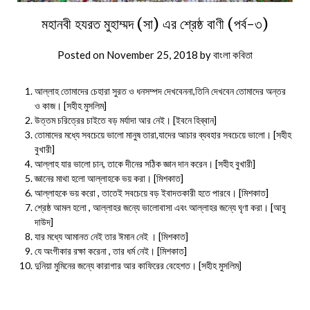
মহানবী হযরত মুহাম্মদ (সা) এর শ্রেষ্ঠ বাণী (পর্ব-৩)
Posted on
November 25, 2018
by
বাংলা কবিতা
আল্লাহ তোমাদের চেহারা সুরত ও ধনসম্পদ দেখবেননা,তিনি দেখবেন তোমাদের অন্তর
ও কাজ। [সহীহ মুসলিম]
উত্তম চরিত্রের চাইতে বড় মর্যাদা আর নেই। [ইবনে হিব্বান]
তোমাদের মধ্যে সবচেয়ে ভালো মানুষ তারা,যাদের আচার ব্যবহার সবচেয়ে ভালো। [সহীহ
বুখারী]
আল্লাহ যার ভালো চান, তাকে দীনের সঠিক জ্ঞান দান করেন। [সহীহ বুখারী]
জ্ঞানের মাথা হলো আল্লাহকে ভয় করা। [মিশকাত]
আল্লাহকে ভয় করো , তাতেই সবচেয়ে বড় ইবাদতকারী হতে পারবে। [মিশকাত]
শ্রেষ্ঠ আমল হলো , আল্লাহর জন্যে ভালোবাসা এবং আল্লাহর জন্যে ঘৃণা করা। [আবু
দাউদ]
যার মধ্যে আমানত নেই তার ঈমান নেই । [মিশকাত]
যে অংগীকার রক্ষা করেনা , তার ধর্ম নেই। [মিশকাত]
দুনিয়া মুমিনের জন্যে কারাগার আর কাফিরের বেহেশত। [সহীহ মুসলিম]