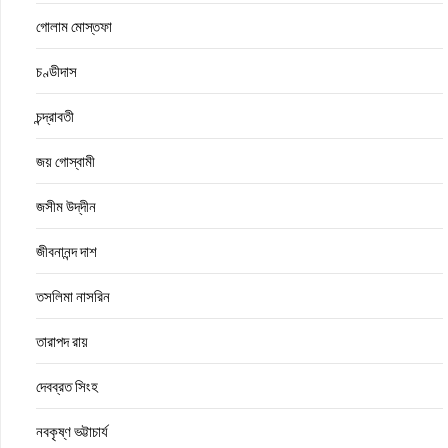
গোলাম মোস্তফা
চণ্ডীদাস
চন্দ্রাবতী
জয় গোস্বামী
জসীম উদ্‌দীন
জীবনানন্দ দাশ
তসলিমা নাসরিন
তারাপদ রায়
দেবব্রত সিংহ
নবকৃষ্ণ ভট্টাচার্য