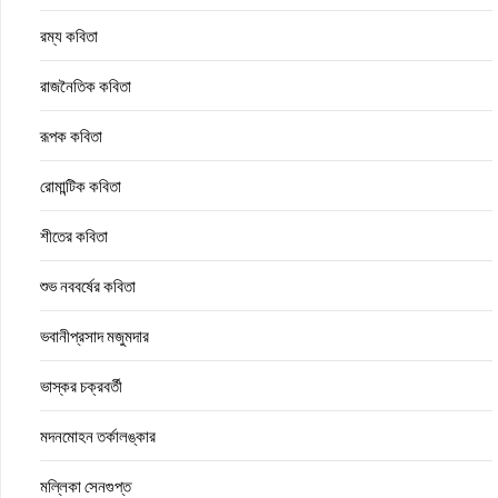
রম্য কবিতা
রাজনৈতিক কবিতা
রূপক কবিতা
রোমান্টিক কবিতা
শীতের কবিতা
শুভ নববর্ষের কবিতা
ভবানীপ্রসাদ মজুমদার
ভাস্কর চক্রবর্তী
মদনমোহন তর্কালঙ্কার
মল্লিকা সেনগুপ্ত