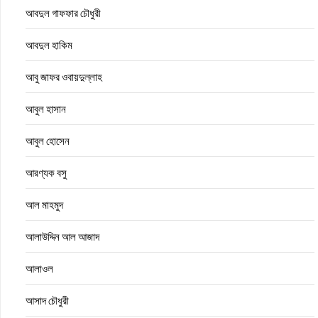
আবদুল গাফফার চৌধুরী
আবদুল হাকিম
আবু জাফর ওবায়দুল্লাহ
আবুল হাসান
আবুল হোসেন
আরণ্যক বসু
আল মাহমুদ
আলাউদ্দিন আল আজাদ
আলাওল
আসাদ চৌধুরী