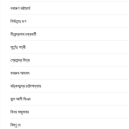
নবারুণ ভট্টাচার্য
নির্মলেন্দু গুণ
নীরেন্দ্রনাথ চক্রবর্তী
পূর্ণেন্দু পত্রী
প্রেমেন্দ্র মিত্র
ফররুখ আহমদ
বঙ্কিমচন্দ্র চট্টোপাধ্যায়
বন্দে আলী মিঞা
বিনয় মজুমদার
বিষ্ণু দে