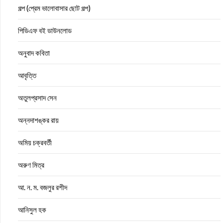
গল্প (প্রেম ভালোবাসার ছোট গল্প)
পিডিএফ বই ডাউনলোড
অনুবাদ কবিতা
আবৃত্তি
অতুলপ্রসাদ সেন
অন্নদাশঙ্কর রায়
অমিয় চক্রবর্তী
অরুণ মিত্র
আ. ন. ম. বজলুর রশীদ
আনিসুল হক