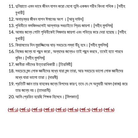
দুনিয়াতে এমন ভাবে জীবন যাপন করো যেনো তুমি একজন গরীব কিংবা পথিক। [সহীহ
বুখারী]
অনাড়ম্বর জীবন যাপন ঈমানের অংশ । [আবু দাউদ]
পৃথিবীতে মসজিদগুলোই আল্লাহর সবচাইতে প্রিয় জায়গা। [সহীহ মুসলিম]
আমার জন্যে গোটা পৃথিবীকেই সিজদার জায়গা এবং পবিত্র করে দেয়া হয়েছে। [সহীহ
বুখারী]
কিয়ামতের দিন মুয়াজ্জিনের ঘাড় সবচেয়ে লম্বা উঁচু হবে। [সহীহ মুসলিম]
নিজের জন্যে যা পছন্দ করো , অন্যদের জন্যেও তাই পছন্দ করবে , তবেই হতে পারবে
মুমিন। [সহীহ মুসলিম]
জ্ঞানীরা নবীদের উত্তরাধিকারী। [তিরমিযী]
সবচেয়ে মন্দ লোক জ্ঞানীদের মধ্যে যারা মন্দ তারা, আর সবচেয়ে ভালো লোক জ্ঞানীদের
মধ্যে যারা ভালো তারা। (দারমী)
প্রতিটি জ্ঞান তার বাহকের জন্যে বিপদের কার‌ণ, তবে যে সে অনুযায়ী আমল (কাজ) করে
তার জন্যে নয়। (তাবরানী)
আমি প্রেরিত হয়েছি শিক্ষক হিসেবে। [মিশকাত]
(
পর্ব-১
) (
পর্ব-২
) (
পর্ব-৩
) (
পর্ব-৪
) (
পর্ব-৫
) (
পর্ব-৬
) (
পর্ব-৭
) (
পর্ব-৮
) (
পর্ব-৯
)