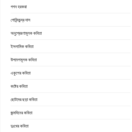
গগন হরকরা
গোবিন্দচন্দ্র দাস
অনুপ্রেরণামূলক কবিতা
ইসলামিক কবিতা
উপদেশমূলক কবিতা
একুশের কবিতা
কষ্টের কবিতা
ছোটদের ছড়া কবিতা
জন্মদিনের কবিতা
দুঃখের কবিতা