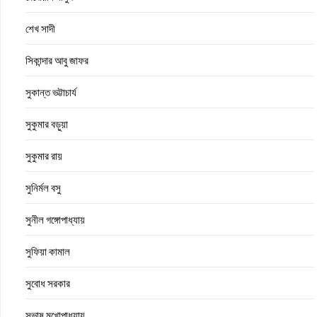
শেখ সাদী
সিকান্দার আবু জাফর
সুকান্ত ভট্টাচার্য
সুকুমার বড়ুয়া
সুকুমার রায়
সুনির্মল বসু
সুনীল গঙ্গোপাধ্যায়
সুফিয়া কামাল
সুবোধ সরকার
সুভাষ মুখোপাধ্যায়