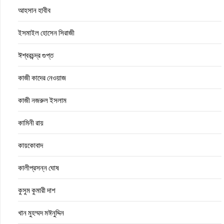
আহসান হাবীব
ইসমাইল হোসেন সিরাজী
ঈশ্বরচন্দ্র গুপ্ত
কাজী কাদের নেওয়াজ
কাজী নজরুল ইসলাম
কামিনী রায়
কায়কোবাদ
কালীপ্রসন্ন ঘোষ
কুসুম কুমারী দাশ
খান মুহম্মদ মঈনুদ্দিন