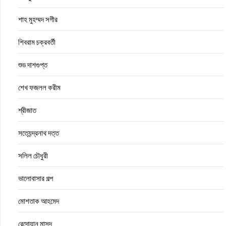
শাহ মুহম্মদ সগীর
শিবরাম চক্রবর্তী
শুভ দাশগুপ্ত
শেখ ফজলল করীম
শ্রীজাত
সত্যেন্দ্রনাথ দত্ত
সলিল চৌধুরী
ভালোবাসার গল্প
মোশতাক আহমেদ
রেদোয়ান মাসুদ